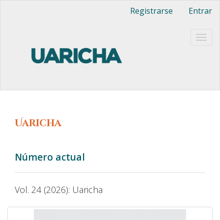
Navegación
Registrarse
Entrar
principal
Contenido
principal
Togg
Barra
navig
lateral
Uaricha
Número actual
Vol. 24 (2026): Uaricha