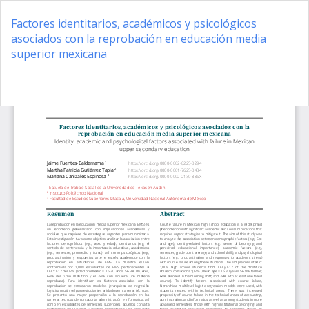
Volver
a
Factores identitarios, académicos y psicológicos
los
asociados con la reprobación en educación media
detalles
superior mexicana
del
artículo
De
D
P