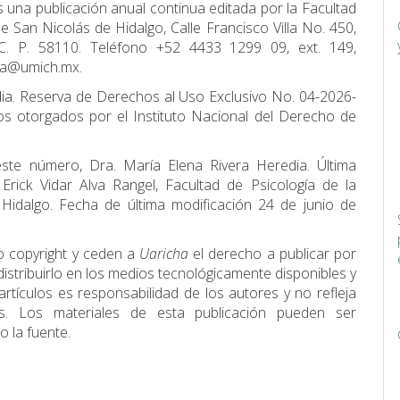
 una publicación anual continua editada por la Facultad
 San Nicolás de Hidalgo, Calle Francisco Villa No. 450,
, C. P. 58110. Teléfono +52 4433 1299 09, ext. 149,
gia@umich.mx.
dia. Reserva de Derechos al Uso Exclusivo No. 04-2026-
 otorgados por el Instituto Nacional del Derecho de
este número, Dra. María Elena Rivera Heredia. Última
 Erick Vidar Alva Rangel, Facultad de Psicología de la
idalgo. Fecha de última modificación 24 de junio de
o copyright y ceden a
Uaricha
el derecho a publicar por
y distribuirlo en los medios tecnológicamente disponibles y
artículos es responsabilidad de los autores y no refleja
es. Los materiales de esta publicación pueden ser
 la fuente.