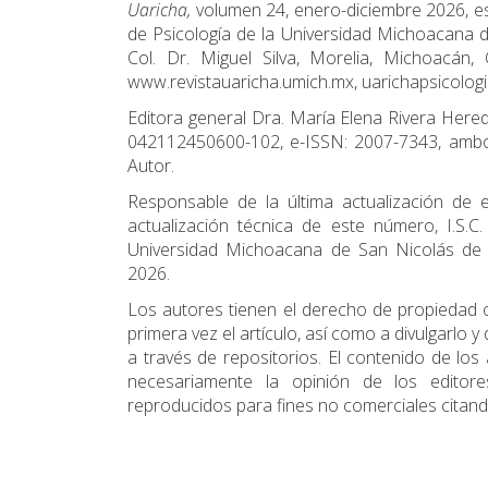
Uaricha
,
volumen 24, enero-diciembre 2026, es
de Psicología de la Universidad Michoacana de
Col. Dr. Miguel Silva, Morelia, Michoacán
www.revistauaricha.umich.mx, uarichapsicolo
Editora general Dra. María Elena Rivera Here
042112450600-102, e-ISSN: 2007-7343, ambos
Autor.
Responsable de la última actualización de 
actualización técnica de este número, I.S.C.
Universidad Michoacana de San Nicolás de H
2026.
Los autores tienen el derecho de propiedad 
primera vez el artículo, así­ como a divulgarlo 
a través de repositorios. El contenido de los 
necesariamente la opinión de los editor
reproducidos para fines no comerciales citando