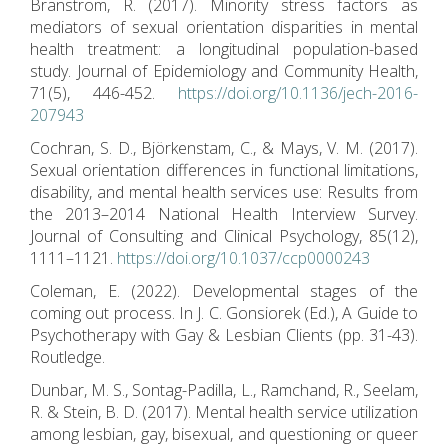
Bränström, R. (2017). Minority stress factors as
mediators of sexual orientation disparities in mental
health treatment: a longitudinal population-based
study. Journal of Epidemiology and Community Health,
71(5), 446-452.
https://doi.org/10.1136/jech-2016-
207943
Cochran, S. D., Björkenstam, C., & Mays, V. M. (2017).
Sexual orientation differences in functional limitations,
disability, and mental health services use: Results from
the 2013–2014 National Health Interview Survey.
Journal of Consulting and Clinical Psychology, 85(12),
1111–1121.
https://doi.org/10.1037/ccp0000243
Coleman, E. (2022). Developmental stages of the
coming out process. In J. C. Gonsiorek (Ed.), A Guide to
Psychotherapy with Gay & Lesbian Clients (pp. 31-43).
Routledge.
Dunbar, M. S., Sontag-Padilla, L., Ramchand, R., Seelam,
R. & Stein, B. D. (2017). Mental health service utilization
among lesbian, gay, bisexual, and questioning or queer