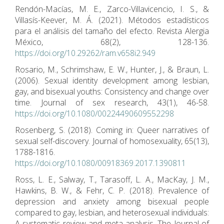
Rendón-Macías, M. E., Zarco-Villavicencio, I. S., &
Villasís-Keever, M. Á. (2021). Métodos estadísticos
para el análisis del tamaño del efecto. Revista Alergia
México, 68(2), 128-136.
https://doi.org/10.29262/ram.v658i2.949
Rosario, M., Schrimshaw, E. W., Hunter, J., & Braun, L.
(2006). Sexual identity development among lesbian,
gay, and bisexual youths: Consistency and change over
time. Journal of sex research, 43(1), 46-58.
https://doi.org/10.1080/00224490609552298
Rosenberg, S. (2018). Coming in: Queer narratives of
sexual self-discovery. Journal of homosexuality, 65(13),
1788-1816.
https://doi.org/10.1080/00918369.2017.1390811
Ross, L. E., Salway, T., Tarasoff, L. A., MacKay, J. M.,
Hawkins, B. W., & Fehr, C. P. (2018). Prevalence of
depression and anxiety among bisexual people
compared to gay, lesbian, and heterosexual individuals:
A systematic review and meta-analysis. The Journal of