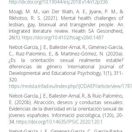
http://dx.doi.org/10.19044/esj.2018.v14n12p336
Moagi, M. M., van Der Wath, A. E., Jiyane, P. M., &
Rikhotso, R. S. (2021). Mental health challenges of
lesbian, gay, bisexual and transgender people: An
integrated literature review. Health SA Gesondheid,
26(1).
https://doi.org/10.4102/hsag.v26i0.1487
Nebot-García, J. E., Ballester-Arnal, R., Giménez-García,
C., Ruiz-Palomino, E., & Martínez-Gómez, N. (2020a).
¿Es la orientación sexual realmente estable?
diferencias de género. International Journal of
Developmental and Educational Psychology, 1(1), 311-
320.
https://revista.infad.eu/index.php/IJODAEP/article/view/178
Nebot-García, J. E., Ballester-Arnal, R., & Ruiz-Palomino,
E. (2020b). Atracción, deseos y conductas sexuales:
Evidencias de la diversidad en la orientación sexual de
jóvenes españoles. Informació psicològica, (120), 20-
34.
https://doi.org/10.14635/IPSIC.2020.120.1
Nebot-García, J. E., Giménez-García, C., García-Barba,