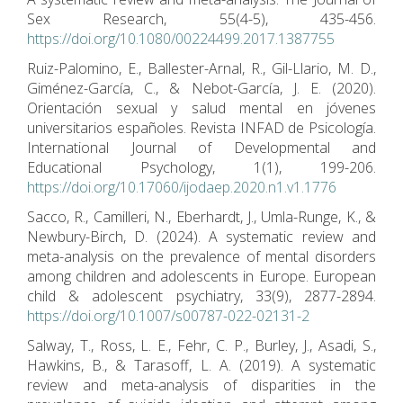
Sex Research, 55(4-5), 435-456.
https://doi.org/10.1080/00224499.2017.1387755
Ruiz-Palomino, E., Ballester-Arnal, R., Gil-Llario, M. D.,
Giménez-García, C., & Nebot-García, J. E. (2020).
Orientación sexual y salud mental en jóvenes
universitarios españoles. Revista INFAD de Psicología.
International Journal of Developmental and
Educational Psychology, 1(1), 199-206.
https://doi.org/10.17060/ijodaep.2020.n1.v1.1776
Sacco, R., Camilleri, N., Eberhardt, J., Umla-Runge, K., &
Newbury-Birch, D. (2024). A systematic review and
meta-analysis on the prevalence of mental disorders
among children and adolescents in Europe. European
child & adolescent psychiatry, 33(9), 2877-2894.
https://doi.org/10.1007/s00787-022-02131-2
Salway, T., Ross, L. E., Fehr, C. P., Burley, J., Asadi, S.,
Hawkins, B., & Tarasoff, L. A. (2019). A systematic
review and meta-analysis of disparities in the