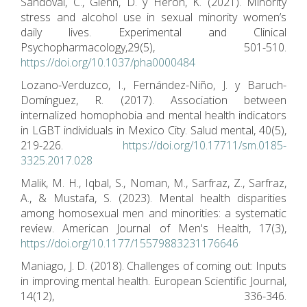
Sandoval, C., Glenn, D. y Heron, K. (2021). Minority
stress and alcohol use in sexual minority women’s
daily lives. Experimental and Clinical
Psychopharmacology,29(5), 501-510.
https://doi.org/10.1037/pha0000484
Lozano-Verduzco, I., Fernández-Niño, J. y Baruch-
Domínguez, R. (2017). Association between
internalized homophobia and mental health indicators
in LGBT individuals in Mexico City. Salud mental, 40(5),
219-226.
https://doi.org/10.17711/sm.0185-
3325.2017.028
Malik, M. H., Iqbal, S., Noman, M., Sarfraz, Z., Sarfraz,
A., & Mustafa, S. (2023). Mental health disparities
among homosexual men and minorities: a systematic
review. American Journal of Men's Health, 17(3),
https://doi.org/10.1177/15579883231176646
Maniago, J. D. (2018). Challenges of coming out: Inputs
in improving mental health. European Scientific Journal,
14(12), 336-346.