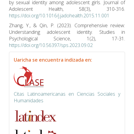
by sexual identity among adolescent girls. Journal of
Adolescent Health, 58(3), 310-316.
https://doi.org/10.1016/j.jadohealth.2015.11.001
Zhang, Y., & Qin, P. (2023). Comprehensive review:
Understanding adolescent identity. Studies in
Psychological Science, 1(2), 17-31.
https://doi.org/10.56397/sps.2023.09.02
indexacion
Uaricha se encuentra indizada en:
Citas Latinoamericanas en Ciencias Sociales y
Humanidades