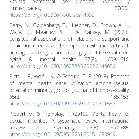
Revista Semestral de Ciencias Sociales y
Humanidades, 27(50).
https://doi.org/10.33064/50crscsh4353
Perry, N., Goldenberg, T., Huebner, D., Brown, A. L.,
Ware, D., Meanley, S., ... & Plankey, M. (2023).
Longitudinal associations of relationship support and
strain and internalized homophobia with mental health
among middle-aged and older gay and bisexual men.
Aging & mental health, 27(8), 1609-1618.
https://doi.org/10.1080/13607863.2022.2146656
Platt, L. F., Wolf, J. K., & Scheitle, C. P. (2018). Patterns
of mental health care utilization among sexual
orientation minority groups. Journal of Homosexuality,
65(2), 135-153.
https://doi.org/10.1080/00918369.2017.1311552
Plöderl, M. & Tremblay, P. (2015). Mental health of
sexual minorities. A systematic review. International
Review of Psychiatry, 27(5), 367-385.
https://doi.org/10.3109/09540261.2015.1083949