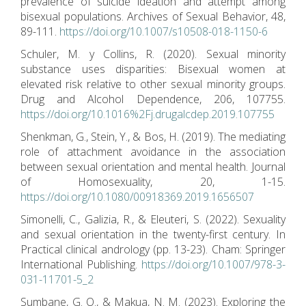
prevalence of suicide ideation and attempt among
bisexual populations. Archives of Sexual Behavior, 48,
89-111.
https://doi.org/10.1007/s10508-018-1150-6
Schuler, M. y Collins, R. (2020). Sexual minority
substance uses disparities: Bisexual women at
elevated risk relative to other sexual minority groups.
Drug and Alcohol Dependence, 206, 107755.
https://doi.org/10.1016%2Fj.drugalcdep.2019.107755
Shenkman, G., Stein, Y., & Bos, H. (2019). The mediating
role of attachment avoidance in the association
between sexual orientation and mental health. Journal
of Homosexuality, 20, 1-15.
https://doi.org/10.1080/00918369.2019.1656507
Simonelli, C., Galizia, R., & Eleuteri, S. (2022). Sexuality
and sexual orientation in the twenty-first century. In
Practical clinical andrology (pp. 13-23). Cham: Springer
International Publishing.
https://doi.org/10.1007/978-3-
031-11701-5_2
Sumbane, G. O., & Makua, N. M. (2023). Exploring the