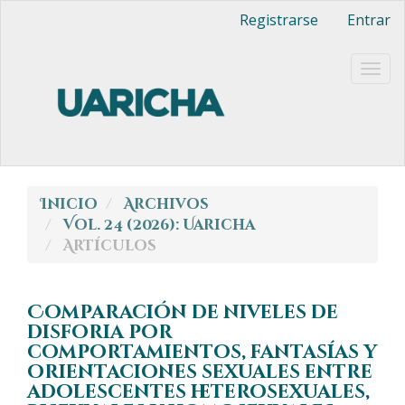
Navegación
Registrarse
Entrar
principal
Contenido
principal
Togg
Barra
navig
lateral
Inicio
Archivos
Vol. 24 (2026): Uaricha
Artículos
Comparación de niveles de
disforia por
comportamientos, fantasías y
orientaciones sexuales entre
adolescentes heterosexuales,