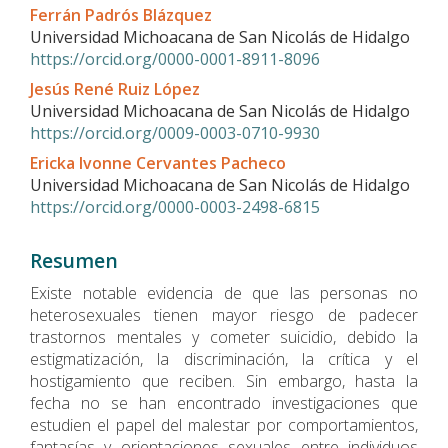
Contenido
Ferrán Padrós Blázquez
principal
Universidad Michoacana de San Nicolás de Hidalgo
del
https://orcid.org/0000-0001-8911-8096
artículo
Jesús René Ruiz López
Universidad Michoacana de San Nicolás de Hidalgo
https://orcid.org/0009-0003-0710-9930
Ericka Ivonne Cervantes Pacheco
Universidad Michoacana de San Nicolás de Hidalgo
https://orcid.org/0000-0003-2498-6815
Resumen
Existe notable evidencia de que las personas no
heterosexuales tienen mayor riesgo de padecer
trastornos mentales y cometer suicidio, debido la
estigmatización, la discriminación, la crítica y el
hostigamiento que reciben. Sin embargo, hasta la
fecha no se han encontrado investigaciones que
estudien el papel del malestar por comportamientos,
fantasías y orientaciones sexuales entre individuos