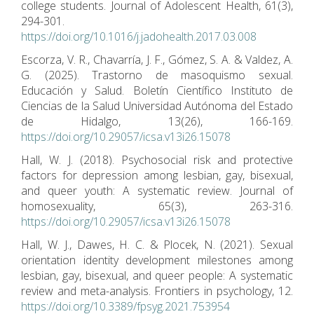
college students. Journal of Adolescent Health, 61(3),
294-301.
https://doi.org/10.1016/j.jadohealth.2017.03.008
Escorza, V. R., Chavarría, J. F., Gómez, S. A. & Valdez, A.
G. (2025). Trastorno de masoquismo sexual.
Educación y Salud. Boletín Científico Instituto de
Ciencias de la Salud Universidad Autónoma del Estado
de Hidalgo, 13(26), 166-169.
https://doi.org/10.29057/icsa.v13i26.15078
Hall, W. J. (2018). Psychosocial risk and protective
factors for depression among lesbian, gay, bisexual,
and queer youth: A systematic review. Journal of
homosexuality, 65(3), 263-316.
https://doi.org/10.29057/icsa.v13i26.15078
Hall, W. J., Dawes, H. C. & Plocek, N. (2021). Sexual
orientation identity development milestones among
lesbian, gay, bisexual, and queer people: A systematic
review and meta-analysis. Frontiers in psychology, 12.
https://doi.org/10.3389/fpsyg.2021.753954