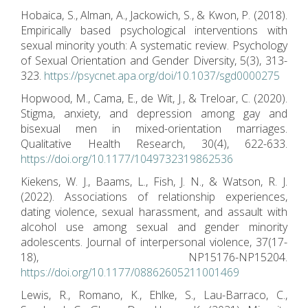
Hobaica, S., Alman, A., Jackowich, S., & Kwon, P. (2018).
Empirically based psychological interventions with
sexual minority youth: A systematic review. Psychology
of Sexual Orientation and Gender Diversity, 5(3), 313-
323.
https://psycnet.apa.org/doi/10.1037/sgd0000275
Hopwood, M., Cama, E., de Wit, J., & Treloar, C. (2020).
Stigma, anxiety, and depression among gay and
bisexual men in mixed-orientation marriages.
Qualitative Health Research, 30(4), 622-633.
https://doi.org/10.1177/1049732319862536
Kiekens, W. J., Baams, L., Fish, J. N., & Watson, R. J.
(2022). Associations of relationship experiences,
dating violence, sexual harassment, and assault with
alcohol use among sexual and gender minority
adolescents. Journal of interpersonal violence, 37(17-
18), NP15176-NP15204.
https://doi.org/10.1177/08862605211001469
Lewis, R., Romano, K., Ehlke, S., Lau-Barraco, C.,