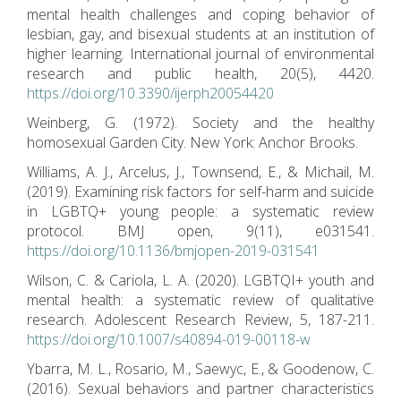
mental health challenges and coping behavior of
lesbian, gay, and bisexual students at an institution of
higher learning. International journal of environmental
research and public health, 20(5), 4420.
https://doi.org/10.3390/ijerph20054420
Weinberg, G. (1972). Society and the healthy
homosexual Garden City. New York: Anchor Brooks.
Williams, A. J., Arcelus, J., Townsend, E., & Michail, M.
(2019). Examining risk factors for self-harm and suicide
in LGBTQ+ young people: a systematic review
protocol. BMJ open, 9(11), e031541.
https://doi.org/10.1136/bmjopen-2019-031541
Wilson, C. & Cariola, L. A. (2020). LGBTQI+ youth and
mental health: a systematic review of qualitative
research. Adolescent Research Review, 5, 187-211.
https://doi.org/10.1007/s40894-019-00118-w
Ybarra, M. L., Rosario, M., Saewyc, E., & Goodenow, C.
(2016). Sexual behaviors and partner characteristics