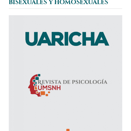
bisexuales y homosexuales
Barra
lateral
del
artículo