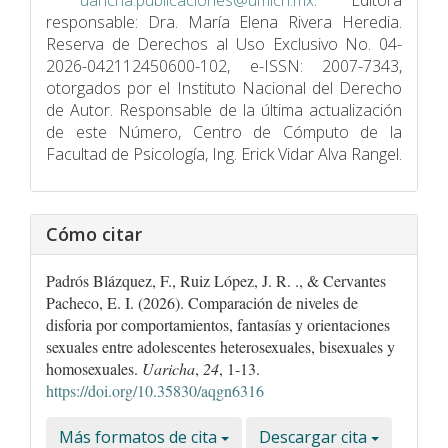
uaricha.publicaciones@umich.mx
. Editora
responsable: Dra. María Elena Rivera Heredia.
Reserva de Derechos al Uso Exclusivo No. 04-
2026-042112450600-102, e-ISSN: 2007-7343,
otorgados por el Instituto Nacional del Derecho
de Autor. Responsable de la última actualización
de este Número, Centro de Cómputo de la
Facultad de Psicologí­a, Ing. Erick Vidar Alva Rangel.
Cómo citar
Padrós Blázquez, F., Ruiz López, J. R. ., & Cervantes
Pacheco, E. I. (2026). Comparación de niveles de
disforia por comportamientos, fantasías y orientaciones
sexuales entre adolescentes heterosexuales, bisexuales y
homosexuales.
Uaricha
,
24
, 1-13.
https://doi.org/10.35830/aqgn6316
Más formatos de cita
Descargar cita