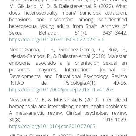
M., Gil-Llario, M. D., & Ballester-Arnal, R. (2022). What
does heterosexuality mean? Same-sex attraction,
behaviors, and discomfort among self-identified
heterosexual young adults from Spain. Archives of
Sexual Behavior, 51(7), 3431-3442.
https://doi.org/10.1007/s10508-022-02315-6
Nebot-García, J. E., Giménez-García, C., Ruiz, E.,
Iglesias-Campos, P., & Ballester-Arnal (2018). Malestar
emocional asociado a la orientación sexual en
personas mayores. International Journal of
Developmental and Educational Psychology. Revista
INFAD de Psicología,4(1), 49-56.
https://doi.org/10.17060/ijodaep.2018.n1.v4.1263
Newcomb, M. E., & Mustanski, B. (2010). Internalized
homophobia and internalizing mental health problems:
A meta-analytic review. Clinical psychology review,
30(8), 1019-1029.
https://doi.org/10.1016/j.cpr.2010.07.003