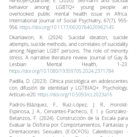
Nii-Boye-Quarshie, E. (2020). Self-harm and suicidal
behavior among LGBTQ+ young people: an
overlooked public mental health issue in Africa.
International Journal of Social Psychiatry, 67(7), 955-
956.
https://doi.org/10.1177/0020764020962145
Okanlawon, K. (2024). Suicidal ideation, suicide
attempts, suicide methods, and correlates of suicidality
among Nigerian LGBT persons: The role of minority
stress. A narrative literature review. Journal of Gay &
Lesbian Mental Health, 1-23.
https://doi.org/10.1080/19359705.2024.2371784
Padilla, D. (2023). Clínica psicológica en adolescentes
con difusión de identidad y LGTBIAQ+. Psychology,
Artículo-e20.
https://doi.org/10.5093/cc2023a16
Padrós-Blázquez, F., Ruiz-López, J. R., Honold-
Espinosa, J. A., Cervantes-Pacheco, E. I. y Gonzalez-
Betanzos, F. (2024). Construcción de la Escala para
Evaluar la Disforia por Comportamientos, Fantasías y
Orientaciones Sexuales (E-DCFOS). Caleidoscopio -