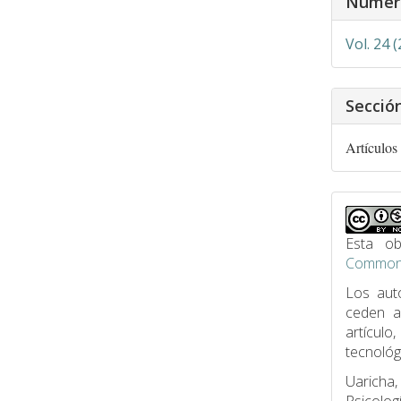
Númer
del
artículo
Vol. 24 
Secció
Artículos
Esta ob
Commons
Los aut
ceden 
artículo
tecnológ
Uaricha,