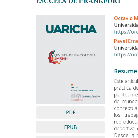
escuela de Frankfurt
Barra
Conteni
Octavio M
lateral
principa
Universid
del
del
https://o
artículo
artículo
Pavel Ern
Universid
https://o
Resume
Este artícu
práctica de
planteamie
del mundo.
conceptual
PDF
los trab
reproducci
EPUB
deportiva,
Desde la p