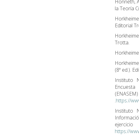
Honneth, A.
la Teoría C
Horkheimer,
Editorial Tr
Horkheimer
Trotta.
Horkheimer,
Horkheimer
(8ª ed.). Ed
Instituto 
Encuesta 
(ENAS
.
https://w
Instituto 
Informació
ejer
https://ww