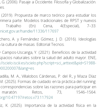
G. (2006). Pasaje a Occidente. Filosofía y Globalización.
es.
C. (2019). Propuesta de marco teórico para estudiar los
Primera parte: Modelos tradicionales de RPST y nuevos
s. Trabalho (En) Cena, 4(Especial), 7–33.
.conicet.gov.ar/handle/11336/117697
hero, A. y Fernández Gómez, J. D. (2016). Ideologías
n la cultura de masas. Editorial Tecnos.
y Campos-Uscanga, Y. (2021). Beneficios de la actividad
espacios naturales sobre la salud del adulto mayor. ENE,
://scielo.isciii.es/scielo.php?script=sci_arttext&pid=S1988-
000200007&lang=es
dilla, M. A., Villalobos Cárdenas, P. del R., y Maza Díaz
 M. (2025). Formas de cuidado en la práctica del running:
e correspondencias sobre las razones para participar en
aratón. Retos, 73, 1546–1564.
i.org/10.47197/retos.v73.117924
iz, K. (2025). Importancia de la actividad física en la