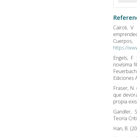
Referen
Cairoli, V
emprende
Cuerpos,
https://ww
Engels, F.
novísima f
Feuerbach,
Ediciones A
Fraser, N.
que devora
propia exis
Gandler, 
Teoría Crít
Han, B. (20