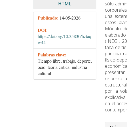
HTML
sólo admini
corporales
una extens
Publicado:
14-05-2026
estos plan
Módulo de
DOI:
elaborado 
https://doi.org/10.35830/hztaq
(INEGI, 20
w44
falta de t
principal 
Palabras clave:
físico-de
Tiempo libre, trabajo, deporte,
económica
ocio, teoría crítica, industria
presentan 
cultural
refuerza la
estructura
por la vol
explicativ
en el acce
contempor
Detalle