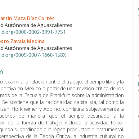
do
artín Maza Díaz Cortés
l
ad Autónoma de Aguascalientes
rcid.org/0000-0002-3991-7751
esto Zavala Medina
ad Autónoma de Aguascalientes
rcid.org/0009-0007-1660-158X
n
lo examina la relación entre el trabajo, el tiempo libre y la
portiva en México a partir de una revisión crítica de los
ntos de la Escuela de Frankfurt sobre la administración
 Se sostiene que la racionalidad capitalista, tal como la
izan Horkheimer y Adorno, configura subjetivamente a
ajadores de manera que el tiempo destinado a la
ón de la fuerza de trabajo, incluida la actividad físico-
 queda subordinado a la lógica productiva e instrumental.
erspectiva de la Teoría Crítica, la industria cultural no