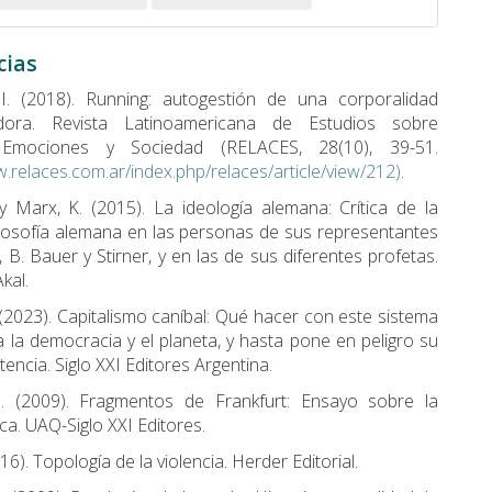
cias
. I. (2018). Running: autogestión de una corporalidad
dora. Revista Latinoamericana de Estudios sobre
 Emociones y Sociedad (RELACES, 28(10), 39-51.
w.relaces.com.ar/index.php/relaces/article/view/212)
.
 y Marx, K. (2015). La ideología alemana: Crítica de la
ilosofía alemana en las personas de sus representantes
 B. Bauer y Stirner, y en las de sus diferentes profetas.
kal.
 (2023). Capitalismo caníbal: Qué hacer con este sistema
 la democracia y el planeta, y hasta pone en peligro su
tencia. Siglo XXI Editores Argentina.
S. (2009). Fragmentos de Frankfurt: Ensayo sobre la
ica. UAQ-Siglo XXI Editores.
16). Topología de la violencia. Herder Editorial.