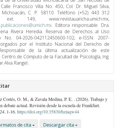
í­a de la Universidad Michoacana de San Nicolás de
 Calle Francisco Villa No. 450, Col. Dr. Miguel Silva,
, Michoacán, C. P. 58110. Teléfono (+52) 443 312
ext. 149, www.revistauaricha.umich.mx,
a.publicaciones@umich.mx
. Editora responsable: Dra.
lena Rivera Heredia. Reserva de Derechos al Uso
vo No. 04-2026-042112450600-102, e-ISSN: 2007-
torgados por el Instituto Nacional del Derecho de
Responsable de la última actualización de este
Centro de Cómputo de la Facultad de Psicologí­a, Ing.
ar Alva Rangel.
itar
 Cortés, O. M., & Zavala Medina, P. E. . (2026). Trabajo y
un debate actual. Revisión desde la escuela de Frankfurt.
24
, 1-16.
https://doi.org/10.35830/hztaqw44
rmatos de cita
Descargar cita