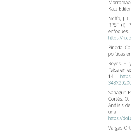
Marramao, 
Katz Editor
Neffa, J. 
RPST (I). 
enfoque
https://ri
Pineda Cac
políticas e
Reyes, H. 
física en 
14.
https
348X2020
Sahagún-Pa
Cortés, O.
Análisis d
una m
https://do
Vargas-Ort