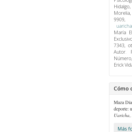
Psicolog
Hidalgo,
Morelia
9909, 
uarich
María E
Exclusi
7343, o
Autor. 
Número, 
Erick Vid
Cómo c
Maza Díaz
deporte: 
Uaricha
,
Más fo