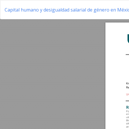
Volver
a
Capital humano y desigualdad salarial de género en Méxic
los
detalles
del
artículo