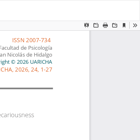
De
D
P