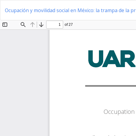
Volver
a
Ocupación y movilidad social en México: la trampa de la p
los
detalles
del
artículo