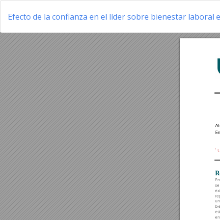
Volver
a
Efecto de la confianza en el líder sobre bienestar laboral
los
detalles
del
artículo