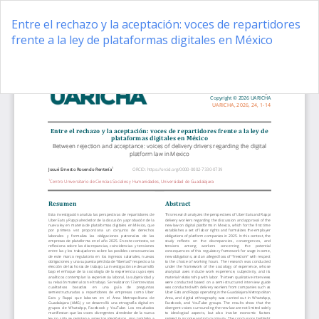
Volver
a
Entre el rechazo y la aceptación: voces de repartidores
los
frente a la ley de plataformas digitales en México
detalles
del
De
D
artículo
P