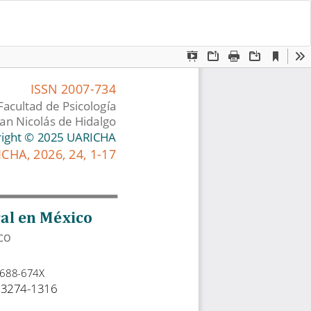
De
D
P