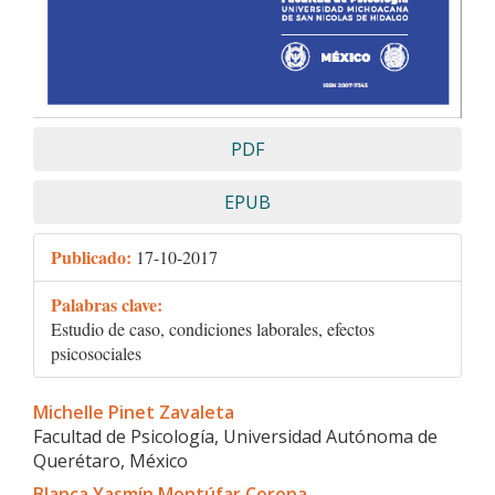
PDF
EPUB
Publicado:
17-10-2017
Palabras clave:
Estudio de caso, condiciones laborales, efectos
psicosociales
Contenido
Michelle Pinet Zavaleta
principal
Facultad de Psicología, Universidad Autónoma de
del
Querétaro, México
artículo
Blanca Yasmín Montúfar Corona