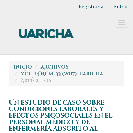
Navegación
Registrarse
Entrar
principal
Contenido
principal
Togg
Barra
navig
lateral
Inicio
Archivos
Vol. 14 Núm. 33 (2017): Uaricha
Artículos
Un estudio de caso sobre
condiciones laborales y
efectos psicosociales en el
personal médico y de
enfermería adscrito al