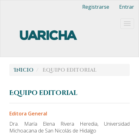
Navegación
Registrarse
Entrar
principal
Contenido
principal
Togg
Barra
navig
lateral
Inicio
Equipo editorial
Equipo editorial
Editora General
Dra. María Elena Rivera Heredia, Universidad
Michoacana de San Nicolás de Hidalgo