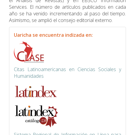
el Análisis de Revistas) y en EBSCO Information
Services. El número de artículos publicados en cada
año se ha venido incrementando al paso del tiempo.
Asimismo, se amplió el consejo editorial externo.
indexacion
Uaricha se encuentra indizada en:
Citas Latinoamericanas en Ciencias Sociales y
Humanidades
Siste
ma Regional de Información en Línea para