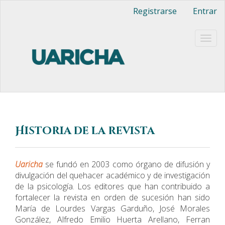
Navegación
Registrarse
Entrar
principal
Contenido
principal
Togg
Barra
navig
lateral
Historia de la revista
Uaricha
se fundó en 2003 como órgano de difusión y
divulgación del quehacer académico y de investigación
de la psicología. Los editores que han contribuido a
fortalecer la revista en orden de sucesión han sido
María de Lourdes Vargas Garduño, José Morales
González, Alfredo Emilio Huerta Arellano, Ferran