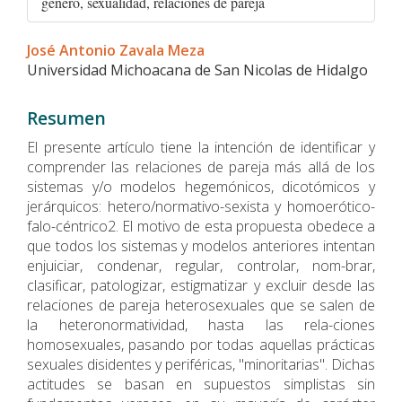
género, sexualidad, relaciones de pareja
Contenido
José Antonio Zavala Meza
principal
Universidad Michoacana de San Nicolas de Hidalgo
del
artículo
Resumen
El presente artí­culo tiene la intención de identificar y
comprender las relaciones de pareja más allá de los
sistemas y/o modelos hegemónicos, dicotómicos y
jerárquicos: hetero/normativo-sexista y homoerótico-
falo-céntrico2. El motivo de esta propuesta obedece a
que todos los sistemas y modelos anteriores intentan
enjuiciar, condenar, regular, controlar, nom-brar,
clasificar, patologizar, estigmatizar y excluir desde las
relaciones de pareja heterosexuales que se salen de
la heteronormatividad, hasta las rela-ciones
homosexuales, pasando por todas aquellas prácticas
sexuales disidentes y periféricas, "minoritarias". Dichas
actitudes se basan en supuestos simplistas sin