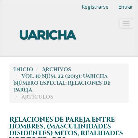
Navegación
Registrarse
Entrar
principal
Contenido
principal
Togg
Barra
navig
lateral
Inicio
Archivos
Vol. 10 Núm. 22 (2013): Uaricha
Número Especial: Relaciones De
Pareja
Artículos
Relaciones de pareja entre
hombres, (masculinidades
disidentes) mitos, realidades