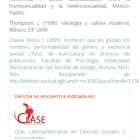
homosexualidad y la heterosexualidad, México:
Paidós.
Thompson, J. (1998). Ideología y cultura moderna,
México, DF: UAM.
Zavala Meza, J. (2009). Hombres que les gustan los
hombres, performatividad del género y existencia
sexual. (Tesis de licenciatura en proceso de
publicación). Facultad de Psicología, Universidad
Michoacana de San Nicolás de Hidalgo, Morelia, Mich.
Méx. Recuperado de
http://bibliotecavirtual.dgb.umich.mx:8083/jspui/handle/12
indexacion
Uaricha se encuentra indizada en:
Citas Latinoamericanas en Ciencias Sociales y
Humanidades