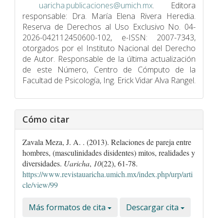
uaricha.publicaciones@umich.mx
. Editora
responsable: Dra. María Elena Rivera Heredia.
Reserva de Derechos al Uso Exclusivo No. 04-
2026-042112450600-102, e-ISSN: 2007-7343,
otorgados por el Instituto Nacional del Derecho
de Autor. Responsable de la última actualización
de este Número, Centro de Cómputo de la
Facultad de Psicologí­a, Ing. Erick Vidar Alva Rangel.
Cómo citar
Zavala Meza, J. A. . (2013). Relaciones de pareja entre
hombres, (masculinidades disidentes) mitos, realidades y
diversidades.
Uaricha
,
10
(22), 61-78.
https://www.revistauaricha.umich.mx/index.php/urp/arti
cle/view/99
Más formatos de cita
Descargar cita