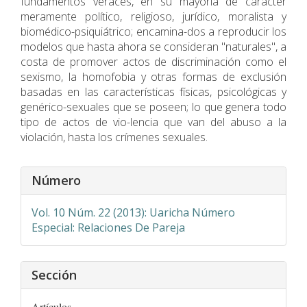
fundamentos veraces, en su mayorí­a de carácter
meramente político, religioso, jurídico, moralista y
biomédico-psiquiátrico; encamina-dos a reproducir los
modelos que hasta ahora se consideran "naturales", a
costa de promover actos de discriminación como el
sexismo, la homofobia y otras formas de exclusión
basadas en las características fí­sicas, psicológicas y
genérico-sexuales que se poseen; lo que genera todo
tipo de actos de vio-lencia que van del abuso a la
violación, hasta los crí­menes sexuales.
Detalles
Número
del
artículo
Vol. 10 Núm. 22 (2013): Uaricha Número
Especial: Relaciones De Pareja
Sección
Artículos