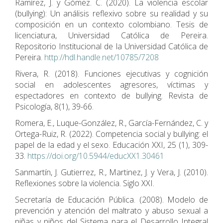
Ramírez, J. y Gómez. C. (2020). La violencia escolar
(bullying): Un análisis reflexivo sobre su realidad y su
composición en un contexto colombiano. Tesis de
licenciatura, Universidad Católica de Pereira.
Repositorio Institucional de la Universidad Católica de
Pereira.
http://hdl.handle.net/10785/7208
Rivera, R. (2018). Funciones ejecutivas y cognición
social en adolescentes agresores, víctimas y
espectadores en contexto de bullying. Revista de
Psicología, 8(1), 39-66.
Romera, E., Luque-González, R., García-Fernández, C. y
Ortega-Ruiz, R. (2022). Competencia social y bullying: el
papel de la edad y el sexo. Educación XXI, 25 (1), 309-
33.
https://doi.org/10.5944/educXX1.30461
Sanmartín, J. Gutierrez, R., Martinez, J. y Vera, J. (2010).
Reflexiones sobre la violencia. Siglo XXI.
Secretaría de Educación Pública. (2008). Modelo de
prevención y atención del maltrato y abuso sexual a
niñas y niños del Sistema para el Desarrollo Integral