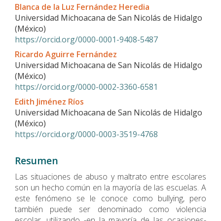
Contenido
Blanca de la Luz Fernández Heredia
principal
Universidad Michoacana de San Nicolás de Hidalgo
del
(México)
artículo
https://orcid.org/0000-0001-9408-5487
Ricardo Aguirre Fernández
Universidad Michoacana de San Nicolás de Hidalgo
(México)
https://orcid.org/0000-0002-3360-6581
Edith Jiménez Ríos
Universidad Michoacana de San Nicolás de Hidalgo
(México)
https://orcid.org/0000-0003-3519-4768
Resumen
Las situaciones de abuso y maltrato entre escolares
son un hecho común en la mayoría de las escuelas. A
este fenómeno se le conoce como bullying, pero
también puede ser denominado como violencia
escolar, utilizando -en la mayoría de las ocasiones-