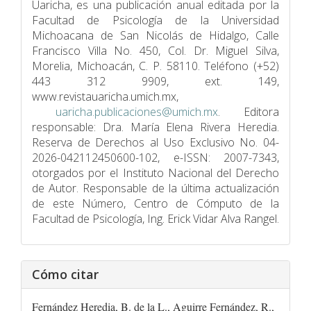
Uaricha, es una publicación anual editada por la
Facultad de Psicologí­a de la Universidad
Michoacana de San Nicolás de Hidalgo, Calle
Francisco Villa No. 450, Col. Dr. Miguel Silva,
Morelia, Michoacán, C. P. 58110. Teléfono (+52)
443 312 9909, ext. 149,
www.revistauaricha.umich.mx,
uaricha.publicaciones@umich.mx
. Editora
responsable: Dra. María Elena Rivera Heredia.
Reserva de Derechos al Uso Exclusivo No. 04-
2026-042112450600-102, e-ISSN: 2007-7343,
otorgados por el Instituto Nacional del Derecho
de Autor. Responsable de la última actualización
de este Número, Centro de Cómputo de la
Facultad de Psicologí­a, Ing. Erick Vidar Alva Rangel.
Cómo citar
Fernández Heredia, B. de la L., Aguirre Fernández, R.,