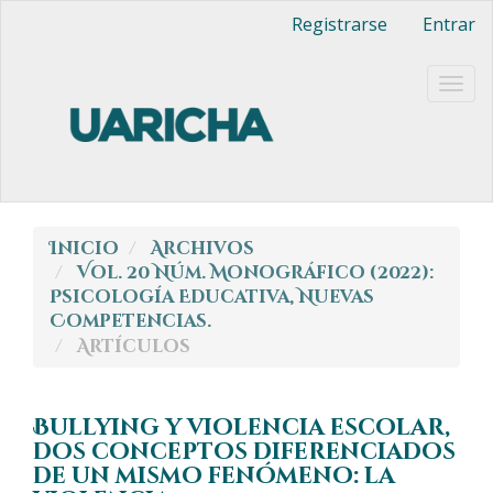
Navegación
Registrarse
Entrar
principal
Contenido
principal
Togg
Barra
navig
lateral
Inicio
Archivos
Vol. 20 Núm. Monográfico (2022):
Psicología Educativa, Nuevas
Competencias.
Artículos
Bullying y violencia escolar,
dos conceptos diferenciados
de un mismo fenómeno: la