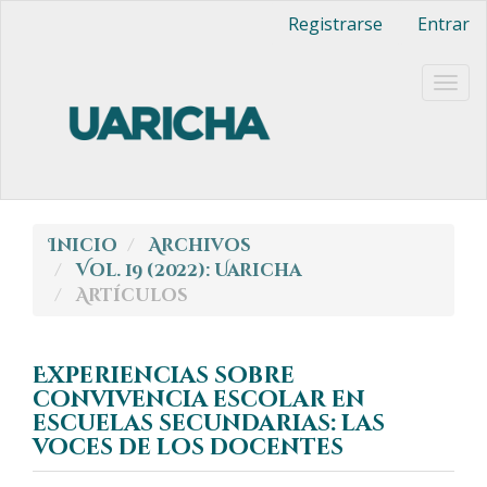
Navegación
Registrarse
Entrar
principal
Contenido
principal
Togg
Barra
navig
lateral
Inicio
Archivos
Vol. 19 (2022): Uaricha
Artículos
Experiencias sobre
convivencia escolar en
escuelas secundarias: las
voces de los docentes