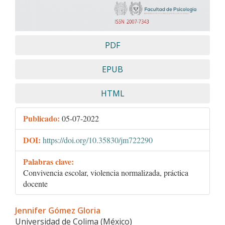
PDF
EPUB
HTML
Publicado:
05-07-2022
DOI:
https://doi.org/10.35830/jm722290
Palabras clave:
Convivencia escolar, violencia normalizada, práctica
docente
Contenido
Jennifer Gómez Gloria
principal
Universidad de Colima (México)