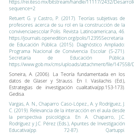
https://rei.iteso.mx/bitstream/handle/11117/2432/Desarr
sequence=2
Retuert G. y Castro, P. (2017). Teorías subjetivas de
profesores acerca de su rol en la construcción de la
convivenciaescolar.Polis. Revista Latinoamericana, 46.
https://journals.openedition.org/polis/12395Secretaria
de Educación Pública. (2015). Diagnóstico Ampliado:
Programa Nacional de Convivencia Escolar (S-271).
Secretaría de Educación Pública.
https://www.gob.mx/cms/uploads/attachment/file/147558/
Soneira, A. (2006). La Teoría fundamentada en los
datos de Glaser y Strauss. En I. Vasilachis (Ed.),
Estrategias de investigación cualitativa(pp.153-173).
Gedisa.
Vargas, A. N., Chaparro Caso-López., A. y Rodríguez, J.
C. (2019). Relevancia de la interacción en el aula desde
la perspectiva psicológica. En A. Chaparro, J.C.
Rodríguez y J.C. Pérez (Eds.), Apuntes de Investigación
Educativa(pp. 72-87). Qartuppi.