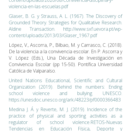
content/uploads/2020/08/Convivencia-disciplina-y-
violencia-en-las-escuelas.pdf
Glaser, B. G. y Strauss, A. L. (1967). The Discovery of
Grounded Theory. Strategies for Qualitative Research.
Aldine Transaction. http://www.sxf.uevora.pt/wp-
content/uploads/2013/03/Glaser_1967.pdf
López, V., Ascorra, P., Bilbao, M. y Carrasco, C. (2018).
De la violencia a la convivencia escolar. En P. Ascorra y
V. López (Eds.), Una Década de Investigación en
Convivencia Escolar (pp 15-50). Pontífica Universidad
Católica de Valparaíso.
United Nations Educational, Scientific and Cultural
Organization (2019). Behind the numbers: Ending
school violence and bullying. UNESCO.
https://unesdoc.unesco.org/ark:/48223/pf0000366483
Medina J. Á. y Reverte, M. J. (2019). Incidence of the
practice of physical and sporting activities as a
regulator of school violence.RETOS-Nuevas
Tendencias en Educación Física, Deporte y