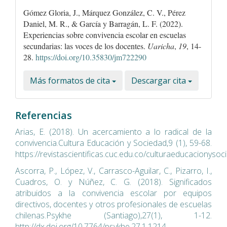
Gómez Gloria, J., Márquez González, C. V., Pérez
Daniel, M. R., & García y Barragán, L. F. (2022).
Experiencias sobre convivencia escolar en escuelas
secundarias: las voces de los docentes.
Uaricha
,
19
, 14-
28.
https://doi.org/10.35830/jm722290
Más formatos de cita
Descargar cita
Referencias
Arias, E. (2018). Un acercamiento a lo radical de la
convivencia.Cultura Educación y Sociedad,9 (1), 59-68.
https://revistascientificas.cuc.edu.co/culturaeducacionysoc
Ascorra, P., López, V., Carrasco-Aguilar, C., Pizarro, I.,
Cuadros, O. y Núñez, C. G. (2018). Significados
atribuidos a la convivencia escolar por equipos
directivos, docentes y otros profesionales de escuelas
chilenas.Psykhe (Santiago),27(1), 1-12.
http://dx.doi.org/10.7764/psykhe.27.1.1214