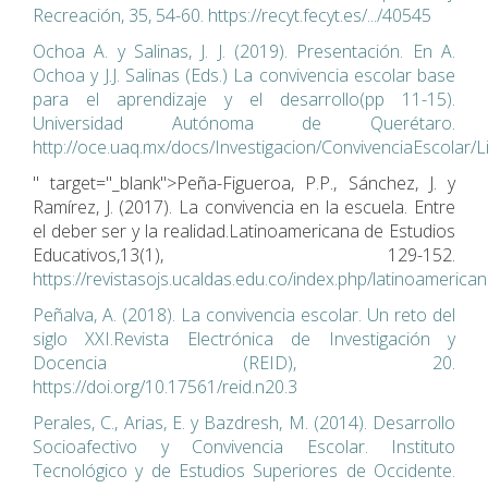
Recreación, 35, 54-60. https://recyt.fecyt.es/.../40545
Ochoa A. y Salinas, J. J. (2019). Presentación. En A.
Ochoa y J.J. Salinas (Eds.) La convivencia escolar base
para el aprendizaje y el desarrollo(pp 11-15).
Universidad Autónoma de Querétaro.
http://oce.uaq.mx/docs/Investigacion/ConvivenciaEscolar/
" target="_blank">Peña-Figueroa, P.P., Sánchez, J. y
Ramírez, J. (2017). La convivencia en la escuela. Entre
el deber ser y la realidad.Latinoamericana de Estudios
Educativos,13(1), 129-152.
https://revistasojs.ucaldas.edu.co/index.php/latinoamerican
Peñalva, A. (2018). La convivencia escolar. Un reto del
siglo XXI.Revista Electrónica de Investigación y
Docencia (REID), 20.
https://doi.org/10.17561/reid.n20.3
Perales, C., Arias, E. y Bazdresh, M. (2014). Desarrollo
Socioafectivo y Convivencia Escolar. Instituto
Tecnológico y de Estudios Superiores de Occidente.