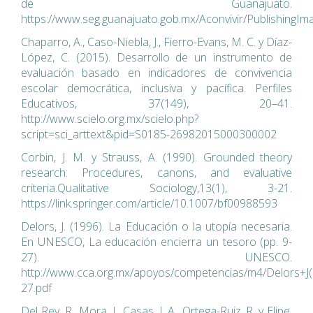
de Guanajuato.
https://www.seg.guanajuato.gob.mx/Aconvivir/Publishing
Chaparro, A., Caso-Niebla, J., Fierro-Evans, M. C. y Díaz-
López, C. (2015). Desarrollo de un instrumento de
evaluación basado en indicadores de convivencia
escolar democrática, inclusiva y pacífica. Perfiles
Educativos, 37(149), 20–41.
http://www.scielo.org.mx/scielo.php?
script=sci_arttext&pid=S0185-26982015000300002
Corbin, J. M. y Strauss, A. (1990). Grounded theory
research: Procedures, canons, and evaluative
criteria.Qualitative Sociology,13(1), 3-21.
https://link.springer.com/article/10.1007/bf00988593
Delors, J. (1996). La Educación o la utopía necesaria.
En UNESCO, La educación encierra un tesoro (pp. 9-
27). UNESCO.
http://www.cca.org.mx/apoyos/competencias/m4/Delors+J(
27.pdf
Del Rey, R., Mora, J., Casas, J. A., Ortega-Ruiz, R. y Elipe,