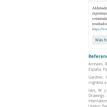
Akhmadeev
experiment
comunidad
resultado
https://w
Más fo
Referen
Arnheim, R
España: Pa
Gardner, 
cognitiva a
Ives, W. y
Drawings. 
Internatio
Unidos: Pen