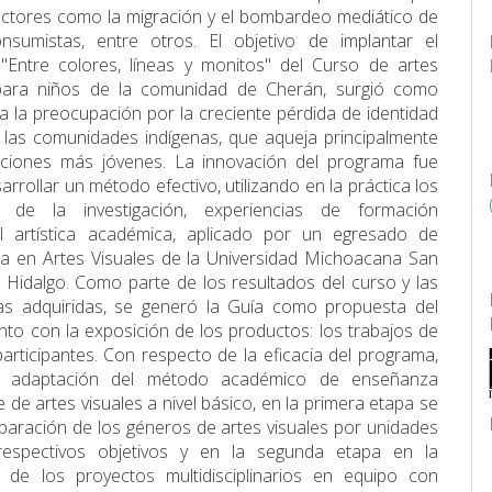
actores como la migración y el bombardeo mediático de
onsumistas, entre otros. El objetivo de implantar el
Entre colores, lí­neas y monitos" del Curso de artes
 para niños de la comunidad de Cherán, surgió como
a la preocupación por la creciente pérdida de identidad
e las comunidades indígenas, que aqueja principalmente
aciones más jóvenes. La innovación del programa fue
arrollar un método efectivo, utilizando en la práctica los
s de la investigación, experiencias de formación
al artí­stica académica, aplicado por un egresado de
ra en Artes Visuales de la Universidad Michoacana San
 Hidalgo. Como parte de los resultados del curso y las
as adquiridas, se generó la Guí­a como propuesta del
nto con la exposición de los productos: los trabajos de
participantes. Con respecto de la eficacia del programa,
e adaptación del método académico de enseñanza
 de artes visuales a nivel básico, en la primera etapa se
eparación de los géneros de artes visuales por unidades
espectivos objetivos y en la segunda etapa en la
n de los proyectos multidisciplinarios en equipo con