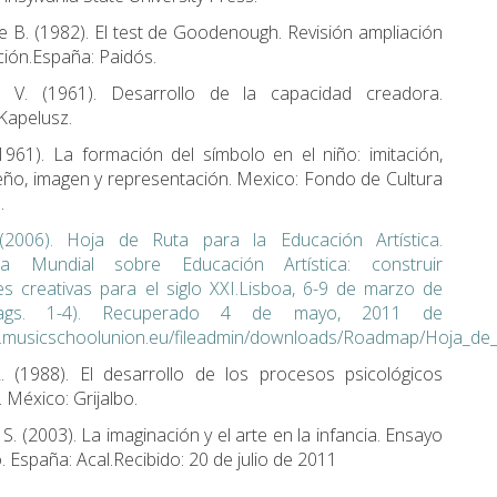
le B. (1982). El test de Goodenough. Revisión ampliación
ación.España: Paidós.
, V. (1961). Desarrollo de la capacidad creadora.
 Kapelusz.
 (1961). La formación del símbolo en el niño: imitación,
eño, imagen y representación. Mexico: Fondo de Cultura
.
006). Hoja de Ruta para la Educación Artística.
ia Mundial sobre Educación Artística: construir
s creativas para el siglo XXI.Lisboa, 6-9 de marzo de
pags. 1-4). Recuperado 4 de mayo, 2011 de
w.musicschoolunion.eu/fileadmin/downloads/Roadmap/Hoja_d
L. (1988). El desarrollo de los procesos psicológicos
 México: Grijalbo.
. S. (2003). La imaginación y el arte en la infancia. Ensayo
. España: Acal.Recibido: 20 de julio de 2011