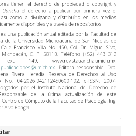
ores tienen el derecho de propiedad o copyright y
a
Uaricha
el derecho a publicar por primera vez el
, así como a divulgarlo y distribuirlo en los medios
icamente disponibles y a través de repositorios.
 es una publicación anual editada por la Facultad de
í­a de la Universidad Michoacana de San Nicolás de
 Calle Francisco Villa No. 450, Col. Dr. Miguel Silva,
, Michoacán, C. P. 58110. Teléfono (+52) 443 312
ext. 149, www.revistauaricha.umich.mx,
a.publicaciones@umich.mx
. Editora responsable: Dra.
lena Rivera Heredia. Reserva de Derechos al Uso
vo No. 04-2026-042112450600-102, e-ISSN: 2007-
torgados por el Instituto Nacional del Derecho de
Responsable de la última actualización de este
Centro de Cómputo de la Facultad de Psicologí­a, Ing.
ar Alva Rangel.
itar