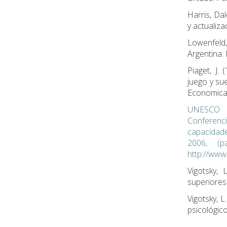
Harris, Da
y actualiz
Lowenfeld
Argentina:
Piaget, J.
juego y su
Economica
UNESCO (2
Conferenc
capacidade
2006, (
http://ww
Vigotsky, 
superiores.
Vigotsky, L
psicológico