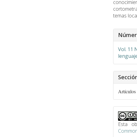
conocimie
cortometra
temas loca
Detalle
Númer
del
artículo
Vol. 11 
lenguaj
Secció
Artículos
Esta ob
Commons