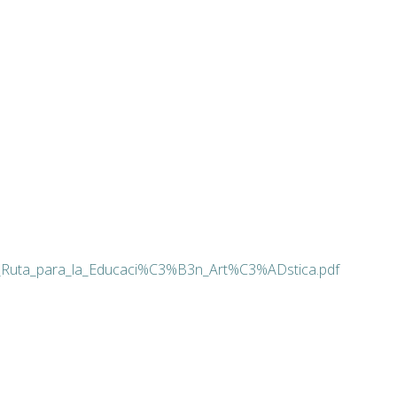
e_Ruta_para_la_Educaci%C3%B3n_Art%C3%ADstica.pdf