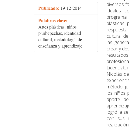
diversos f
Publicado:
19-12-2014
ideales c
programa "
Palabras clave:
plásticas
Artes plásticas, niños
respuesta 
p'urhépechas, identidad
cultural d
cultural, metodología de
las gener
enseñanza y aprendizaje
crear y des
resultado
profesion
Licenciatu
Nicolás de
experienci
método, ju
los niños 
aparte d
aprendizaje
logró la s
con sus r
realizació