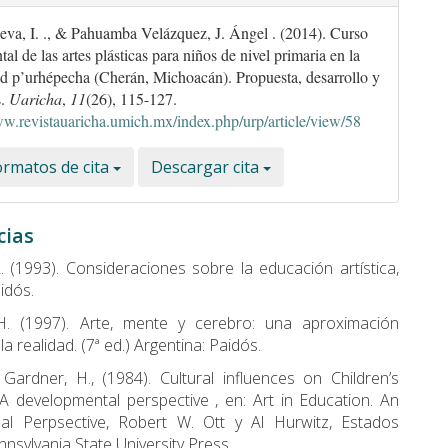
a, I. ., & Pahuamba Velázquez, J. Ángel . (2014). Curso
al de las artes plásticas para niños de nivel primaria en la
 p’urhépecha (Cherán, Michoacán). Propuesta, desarrollo y
s.
Uaricha
,
11
(26), 115-127.
ww.revistauaricha.umich.mx/index.php/urp/article/view/58
rmatos de cita
Descargar cita
cias
. (1993). Consideraciones sobre la educación artística,
idós.
H. (1997). Arte, mente y cerebro: una aproximación
 la realidad. (7ª ed.) Argentina: Paidós.
 Gardner, H., (1984). Cultural influences on Children’s
A developmental perspective , en: Art in Education. An
nal Perpsective, Robert W. Ott y Al Hurwitz, Estados
nsylvania State University Press.