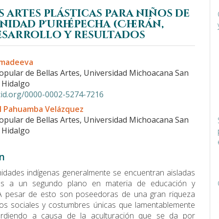
 artes plásticas para niños de
nidad p'urhépecha (Cherán,
esarrollo y resultados
do
hmadeeva
l
opular de Bellas Artes, Universidad Michoacana San
 Hidalgo
rcid.org/0000-0002-5274-7216
l Pahuamba Velázquez
opular de Bellas Artes, Universidad Michoacana San
 Hidalgo
n
dades indí­genas generalmente se encuentran aisladas
as a un segundo plano en materia de educación y
. A pesar de esto son poseedoras de una gran riqueza
ritos sociales y costumbres únicas que lamentablemente
rdiendo a causa de la aculturación que se da por