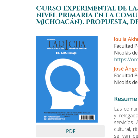
Curso experimental de las
nivel primaria en la comu
Michoacán). Propuesta, d
Barra
Conteni
Ioulia Ak
lateral
principa
Facultad P
del
del
Nicolás de
artículo
artículo
https://o
José Ánge
Facultad P
Nicolás de
Resume
Las comuni
y relegad
servicios
cultural, 
PDF
se van pe