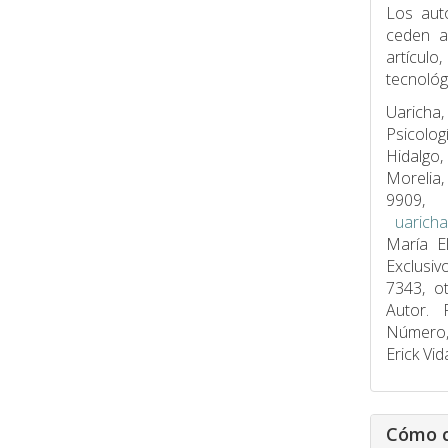
Los aut
ceden 
artículo
tecnológ
Uaricha,
Psicolog
Hidalgo,
Morelia
9909, 
uarich
María E
Exclusi
7343, o
Autor. 
Número, 
Erick Vid
Cómo c