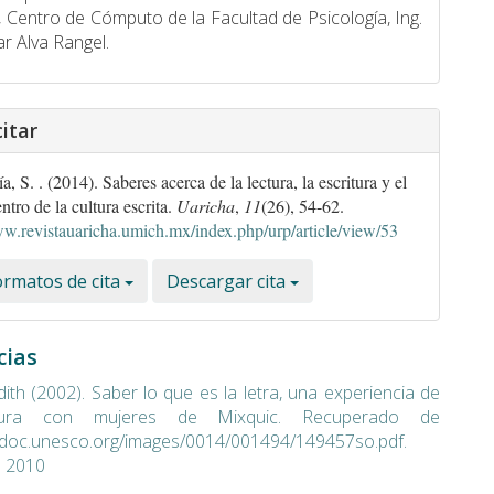
Centro de Cómputo de la Facultad de Psicologí­a, Ing.
ar Alva Rangel.
itar
, S. . (2014). Saberes acerca de la lectura, la escritura y el
ntro de la cultura escrita.
Uaricha
,
11
(26), 54-62.
ww.revistauaricha.umich.mx/index.php/urp/article/view/53
rmatos de cita
Descargar cita
cias
dith (2002). Saber lo que es la letra, una experiencia de
ritura con mujeres de Mixquic. Recuperado de
sdoc.unesco.org/images/0014/001494/149457so.pdf.
 2010