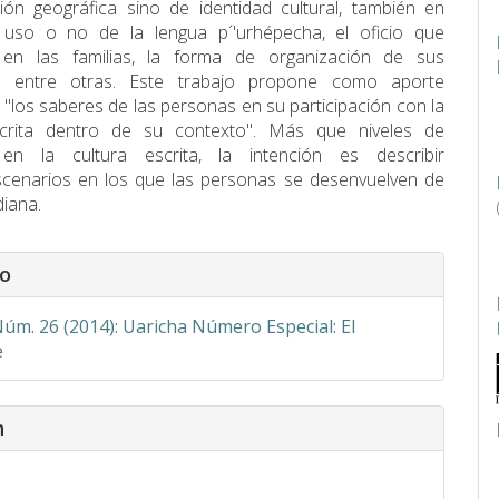
ción geográfica sino de identidad cultural, también en
 uso o no de la lengua p´'urhépecha, el oficio que
 en las familias, la forma de organización de sus
s, entre otras. Este trabajo propone como aporte
o "los saberes de las personas en su participación con la
scrita dentro de su contexto". Más que niveles de
 en la cultura escrita, la intención es describir
scenarios en los que las personas se desenvuelven de
diana.
s
o
Núm. 26 (2014): Uaricha Número Especial: El
e
n