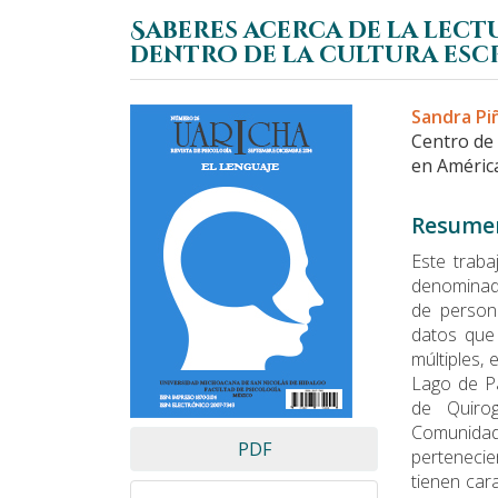
Saberes acerca de la lect
dentro de la cultura esc
Barra
Conteni
Sandra Pi
lateral
principa
Centro de
del
del
en América
artículo
artículo
Resume
Este traba
denominada
de persona
datos que
múltiples, 
Lago de P
de Quirog
Comunida
PDF
perteneci
tienen car