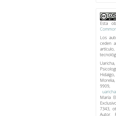
Esta ob
Commons
Los aut
ceden 
artículo
tecnológ
Uaricha,
Psicolog
Hidalgo,
Morelia
9909, 
uarich
María E
Exclusi
7343, o
Autor. 