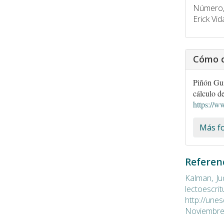
Número, 
Erick Vid
Cómo c
Piñón Guía
cálculo de
https://w
Más fo
Referen
Kalman, Ju
lectoesc
http://une
Noviembre