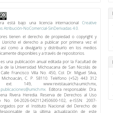
ra está bajo una licencia internacional
Creative
 Atribución-NoComercial-SinDerivadas 4.0
.
ores tienen el derecho de propiedad o copyright y
a
Uaricha
el derecho a publicar por primera vez el
, así como a divulgarlo y distribuirlo en los medios
icamente disponibles y a través de repositorios.
 es una publicación anual editada por la Facultad de
í­a de la Universidad Michoacana de San Nicolás de
 Calle Francisco Villa No. 450, Col. Dr. Miguel Silva,
, Michoacán, C. P. 58110. Teléfono (+52) 443 312
ext. 149, www.revistauaricha.umich.mx,
a.publicaciones@umich.mx
. Editora responsable: Dra.
lena Rivera Heredia. Reserva de Derechos al Uso
vo No. 04-2026-042112450600-102, e-ISSN: 2007-
torgados por el Instituto Nacional del Derecho de
Responsable de la última actualización de este