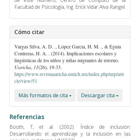
de este Número, Centro de Cómputo de la
Facultad de Psicologí­a, Ing. Erick Vidar Alva Rangel.
Cómo citar
Vargas Silva, A. D. ., López García, H. M. ., & Eguía
Contreras, H. A. . (2014). Implicaciones escolares y
lingúí­sticas de los niños y niñas migrantes de retorno.
Uaricha
,
11
(26), 19-33.
https://www.revistauaricha.umich.mx/index.php/urp/arti
cle/view/51
Más formatos de cita
Descargar cita
Referencias
Booth, T, et al. (2002). Índice de inclusión.
Desarrollando el aprendizaje y la inclusión en las