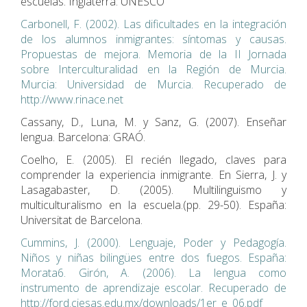
escuelas. Inglaterra: UNESCO
Carbonell, F. (2002). Las dificultades en la integración
de los alumnos inmigrantes: síntomas y causas.
Propuestas de mejora. Memoria de la II Jornada
sobre Interculturalidad en la Región de Murcia.
Murcia: Universidad de Murcia. Recuperado de
http://www.rinace.net
Cassany, D., Luna, M. y Sanz, G. (2007). Enseñar
lengua. Barcelona: GRAÓ.
Coelho, E. (2005). El recién llegado, claves para
comprender la experiencia inmigrante. En Sierra, J. y
Lasagabaster, D. (2005). Multilinguismo y
multiculturalismo en la escuela.(pp. 29-50). España:
Universitat de Barcelona.
Cummins, J. (2000). Lenguaje, Poder y Pedagogía.
Niños y niñas bilingües entre dos fuegos. España:
Morata6. Girón, A. (2006). La lengua como
instrumento de aprendizaje escolar. Recuperado de
http://ford.ciesas.edu.mx/downloads/1er_e_06.pdf