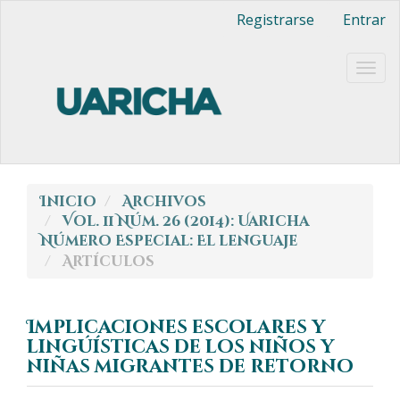
Navegación
Registrarse
Entrar
principal
Contenido
principal
Togg
Barra
navig
lateral
Inicio
Archivos
Vol. 11 Núm. 26 (2014): Uaricha
Número Especial: El lenguaje
Artículos
Implicaciones escolares y
lingúí­sticas de los niños y
niñas migrantes de retorno