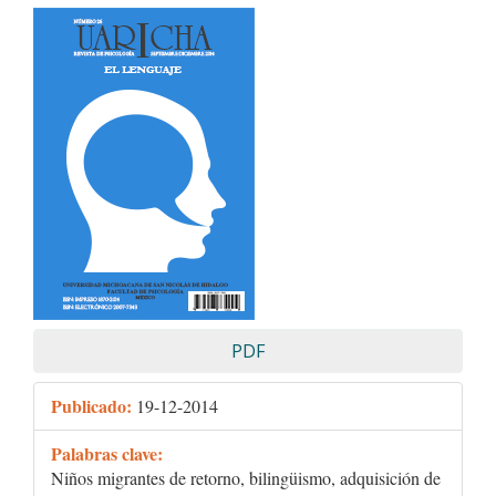
Barra
lateral
del
artículo
PDF
Publicado:
19-12-2014
Palabras clave:
Niños migrantes de retorno, bilingüismo, adquisición de