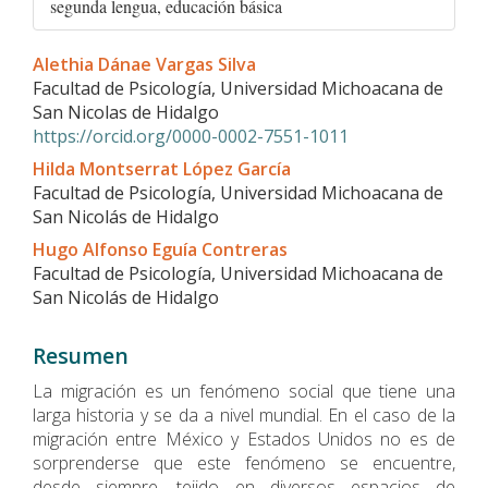
segunda lengua, educación básica
Contenido
Alethia Dánae Vargas Silva
principal
Facultad de Psicología, Universidad Michoacana de
del
San Nicolas de Hidalgo
artículo
https://orcid.org/0000-0002-7551-1011
Hilda Montserrat López García
Facultad de Psicología, Universidad Michoacana de
San Nicolás de Hidalgo
Hugo Alfonso Eguía Contreras
Facultad de Psicología, Universidad Michoacana de
San Nicolás de Hidalgo
Resumen
La migración es un fenómeno social que tiene una
larga historia y se da a nivel mundial. En el caso de la
migración entre México y Estados Unidos no es de
sorprenderse que este fenómeno se encuentre,
desde siempre, tejido en diversos espacios de