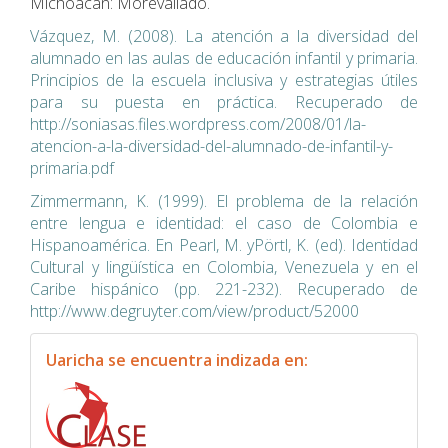
Michoacán: Morevallado.
Vázquez, M. (2008). La atención a la diversidad del
alumnado en las aulas de educación infantil y primaria.
Principios de la escuela inclusiva y estrategias útiles
para su puesta en práctica. Recuperado de
http://soniasas.files.wordpress.com/2008/01/la-
atencion-a-la-diversidad-del-alumnado-de-infantil-y-
primaria.pdf
Zimmermann, K. (1999). El problema de la relación
entre lengua e identidad: el caso de Colombia e
Hispanoamérica. En Pearl, M. yPörtl, K. (ed). Identidad
Cultural y lingüística en Colombia, Venezuela y en el
Caribe hispánico (pp. 221-232). Recuperado de
http://www.degruyter.com/view/product/52000
indexacion
Uaricha se encuentra indizada en: