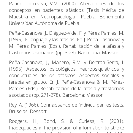
Patiño Torrealva, V.M. (2000). Alteraciones de los
conceptos en pacientes afásicos [Tesis inédita de
Maestría en Neuropsicología]. Puebla: Benemérita
Universidad Autónoma de Puebla.
Peña-Casanova, J., Diéguez-Vide, F. y Pérez Pamies, M.
(1995). El lenguaje y las afasias. En J. Peña-Casanova y
M. Pérez Pamies (Eds.), Rehabilitación de la afasia y
trastornos asociados (pp. 3-28). Barcelona: Masson.
Peña-Casanova, J., Manero, R.M. y Bertran-Serra, I.
(1995). Aspectos psicológicos, neuropsiquiátricos y
conductuales de los afásicos. Aspectos sociales y
terapia en grupo. En J. Peña-Casanova & M. Pérez-
Pamies (Eds.), Rehabilitación de la afasia y trastornos
asociados (pp. 271-278). Barcelona: Masson.
Rey, A. (1966). Connaissance de l’individu par les tests.
Bruselas: Dessart.
Rodgers, H., Bond, S. & Curless, R. (2001).
Inadequacies in the provision of information to stroke