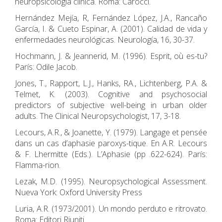
neuropsicologia clinica. Roma: Carocci.
Hernández Mejía, R, Fernández López, J.A., Rancaño
García, I. & Cueto Espinar, A. (2001). Calidad de vida y
enfermedades neurológicas. Neurología, 16, 30-37.
Hochmann, J. & Jeannerid, M. (1996). Esprit, où es-tu?
París: Odile Jacob.
Jones, T., Rapport, L.J., Hanks, RA., Lichtenberg, P.A. &
Telmet, K. (2003). Cognitive and psychosocial
predictors of subjective well-being in urban older
adults. The Clinical Neuropsychologist, 17, 3-18.
Lecours, A.R., & Joanette, Y. (1979). Langage et pensée
dans un cas d’aphasie paroxys-tique. En A.R. Lecours
& F. Lhermitte (Eds.). L’Aphasie (pp .622-624). París:
Flamma-rion.
Lezak, M.D. (1995). Neuropsychological Assessment.
Nueva York: Oxford University Press
Luria, A.R. (1973/2001). Un mondo perduto e ritrovato.
Roma: Editori Riuniti.