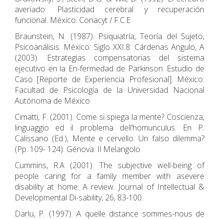
averiado: Plasticidad cerebral y recuperación
funcional. México: Conacyt / F.C.E
Braunstein, N. (1987). Psiquiatría, Teoría del Sujeto,
Psicoanálisis. México: Siglo XXI.8. Cárdenas Angulo, A
(2003). Estrategias compensatorias del sistema
ejecutivo en la En-fermedad de Parkinson: Estudio de
Caso [Reporte de Experiencia Profesional]. México:
Facultad de Psicología de la Universidad Nacional
Autónoma de México
Cimatti, F. (2001). Come si spiega la mente? Coscienza,
linguaggio ed il problema dell’homunculus. En P.
Calissano (Ed.), Mente e cervello: Un falso dilemma?
(Pp. 109- 124). Génova: Il Melangolo.
Cummins, R.A (2001). The subjective well-being of
people caring for a family member with asevere
disability at home: A review. Journal of Intellectual &
Developmental Di-sability, 26, 83-100.
Darlu, P. (1997). A quelle distance sommes-nous de