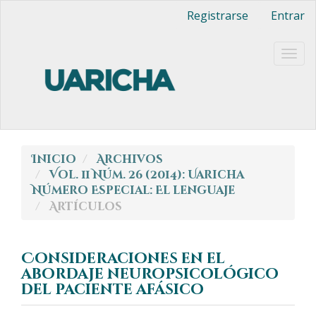
Navegación
Registrarse
Entrar
principal
Contenido
principal
Togg
Barra
navig
lateral
Inicio
Archivos
Vol. 11 Núm. 26 (2014): Uaricha
Número Especial: El lenguaje
Artículos
Consideraciones en el
abordaje neuropsicológico
del paciente afásico