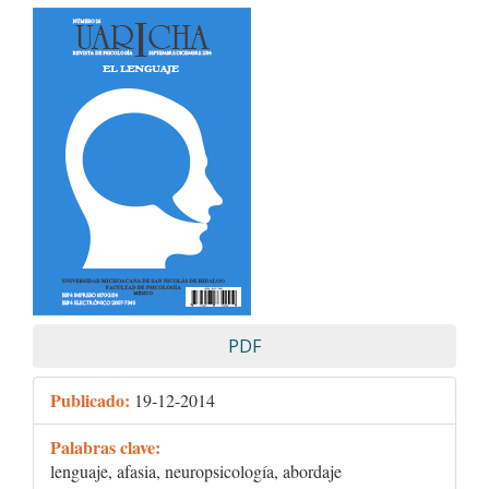
Barra
lateral
del
artículo
PDF
Publicado:
19-12-2014
Palabras clave:
lenguaje, afasia, neuropsicología, abordaje