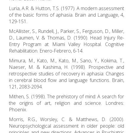
Luria, A.R. & Hutton, T.S. (1977). A modern assessment
of the basic forms of aphasia. Brain and Language, 4,
129-151.
McAllister, S., Rundell, J., Parker, S., Ferguson, D., Miller,
D., Laumen, V. & Thomas, D. (1990). Head Injury Re-
Entry Program at Miami Valley Hospital. Cognitive
Rehabilitation. Enero-Febrero, 6-14.
Mimura, M., Kato, M., Kato, M., Sano, Y., Kokima, T.,
Naeser, M. & Kashima, H. (1998). Prospective and
retrospective studies of recovery in aphasia: Changes
in cerebral blood flow and language functions. Brain,
121, 2083-2094.
Mithen, S. (1998). The prehistory of mind: A search for
the origins of art, religion and science. Londres:
Phoenix.
Morris, R.G., Worsley, C. & Matthews, D. (2000).
Neuropsychological assessment in older people: old
principIes and new directions. Advances in Psychiatric