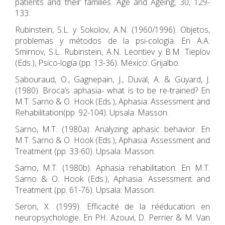
patients and their families. Age and Ageing, 30, 129-
133.
Rubinstein, S.L. y Sokolov, A.N. (1960/1996). Objetos,
problemas y métodos de la psi-cología. En A.A.
Smirnov, S.L. Rubinstein, A.N. Leontiev y B.M. Tieplov
(Eds.), Psico-logía (pp. 13-36). México: Grijalbo.
Sabouraud, O., Gagnepain, J., Duval, A. & Guyard, J.
(1980). Broca’s aphasia- what is to be re-trained? En
M.T. Sarno & O. Hook (Eds.), Aphasia: Assessment and
Rehabilitation(pp. 92-104). Upsala: Masson.
Sarno, M.T. (1980a). Analyzing aphasic behavior. En
M.T. Sarno & O. Hook (Eds.), Aphasia: Assessment and
Treatment (pp. 33-60). Upsala: Masson.
Sarno, M.T. (1980b). Aphasia rehabilitation. En M.T.
Sarno & O. Hook (Eds.), Aphasia: Assessment and
Treatment (pp. 61-76). Upsala: Masson.
Seron, X. (1999). Efficacité de la rééducation en
neuropsychologie. En PH. Azouvi, D. Perrier & M. Van