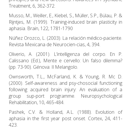
Treatment, 6, 362-372.
Musso, M., Weiller, E., Kiebel, S., Müller, S.P., Bülau, P. &
Rijntjes, M. (1999). Training-induced brain plasticity in
aphasia. Brain, 122, 1781-1790
Núñez Orozco, L. (2003). La relación médico-paciente.
Revista Mexicana de Neurocien-cias, 4, 394.
Oliverio, A. (2001). L’intelligenza del corpo. En P.
Calissano (Ed.), Mente e cervello: Un falso dilemma?
(pp. 73-90). Génova: Il Melangolo.
Ownsworth, T.L., McFarland, K. & Young, R. Mc D.
(2000). Self-awareness and psy-chosocial functioning
following acquired brain injury: An evaluation of a
group sup-port programme. Neuropsychological
Rehabilitation, 10, 465-484.
Pashek, C.V. & Holland, A.L. (1988). Evolution of
aphasia in the first year post onset. Cortex, 24, 411-
423.