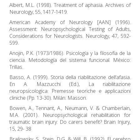
Albert, M.L. (1998). Treatment of aphasia. Archives of
Neurology, 55, 1417-1419.
American Academy of Neurology [AAN] (1996).
Assessment: Neuropsychological Testing of Adults,
Considerations for Neurologists. Neurology, 47, 592-
599.
Anojin, P.K. (1973/1986). Psicología y la filosofía de la
ciencia. Metodología del sistema funcional. México:
Trillas.
Basso, A. (1999). Storia della riabilitazione dell’afasia.
En A. Mazzucchi (Ed.), La riabilitazione
neuropsicologica: Premesse teoriche e applicazioni
cliniche (Pp. 13-30). Milán: Masson.
Bowen, A., Tennant, A., Neumann, V. & Chamberlain,
M.A. (2001). Neuropsychological rehabilitation for
traumatic brain injury: Do carers benefit? Brain Injury,
15, 29- 38
Brailowsky, S., Stein, D.G. & Will, B. (1992). El cerebro