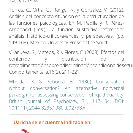
10(1), 177-187.
Torres, C., Ortiz, G., Rangel, N. y González, V. (2012).
Análisis del concepto situación en la estructuración de
las funciones psicológicas. En M. Padilla y R. Pérez-
Almonacid (Eds.), La función sustitutiva referencial:
análisis histórico-crítico/avances y perspectivas, (pp.
149-168). México: University Press of the South.
Villanueva, S., Mateos, R. y Flores, C. (2008). Efectos del
contenido y distribución de la
retroalimentaciónsobreladiscriminacióncondicionaldeseg
Comportamentalia,16(2), 211-221.
Wheldall, K. & Poborca, B. (1980). Conservation
without conversation? An alternative nonverbal
paradigm for assessing conservation of liquid quantity.
British Journal of Psychology, 71, 117-134. DOI:
10.1111/j.2044-8295.1980.tb02738.x
indexacion
Uaricha se encuentra indizada en: