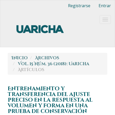
Navegación
Registrarse
Entrar
principal
Contenido
principal
Togg
Barra
navig
lateral
Inicio
Archivos
Vol. 15 Núm. 36 (2018): Uaricha
Artículos
Entrenamiento y
transferencia del ajuste
preciso en la respuesta al
volumen y forma en una
prueba de conservación