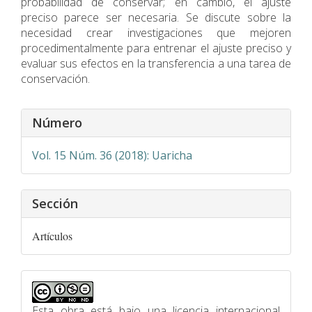
probabilidad de conservar; en cambio, el ajuste
preciso parece ser necesaria. Se discute sobre la
necesidad crear investigaciones que mejoren
procedimentalmente para entrenar el ajuste preciso y
evaluar sus efectos en la transferencia a una tarea de
conservación.
Detalles
Número
del
artículo
Vol. 15 Núm. 36 (2018): Uaricha
Sección
Artículos
Esta obra está bajo una licencia internacional