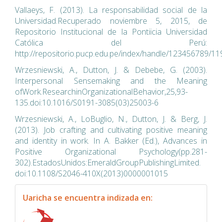
Vallaeys, F. (2013). La responsabilidad social de la
Universidad.Recuperado noviembre 5, 2015, de
Repositorio Institucional de la Pontiicia Universidad
Católica del Perú:
http://repositorio.pucp.edu.pe/index/handle/123456789/1
Wrzesniewski, A., Dutton, J. & Debebe, G. (2003).
Interpersonal Sensemaking and the Meaning
ofWork.ResearchinOrganizationalBehavior,25,93-
135.doi:10.1016/S0191-3085(03)25003-6
Wrzesniewski, A., LoBuglio, N., Dutton, J. & Berg, J.
(2013). Job crafting and cultivating positive meaning
and identity in work. In A. Bakker (Ed.), Advances in
Positive Organizational Psychology(pp.281-
302).EstadosUnidos:EmeraldGroupPublishingLimited.
doi:10.1108/S2046-410X(2013)0000001015
indexacion
Uaricha se encuentra indizada en: