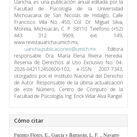
Uaricha, es una publicación anual editada por la
Facultad de Psicologí­a de la Universidad
Michoacana de San Nicolás de Hidalgo, Calle
Francisco Villa No. 450, Col. Dr. Miguel Silva,
Morelia, Michoacán, C. P. 58110. Teléfono (+52)
443 312 9909, ext. 149,
www.revistauaricha.umich.mx,
uaricha.publicaciones@umich.mx
. Editora
responsable: Dra. María Elena Rivera Heredia.
Reserva de Derechos al Uso Exclusivo No. 04-
2026-042112450600-102, e-ISSN: 2007-7343,
otorgados por el Instituto Nacional del Derecho
de Autor. Responsable de la última actualización
de este Número, Centro de Cómputo de la
Facultad de Psicologí­a, Ing. Erick Vidar Alva Rangel.
Cómo citar
Fuentes Flores, E., García y Barragán, L. F. ., Navarro