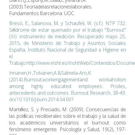
Blanch,J.,Espuny,M.,Gala,C.yMartı́n,A.
(2003).Teoríadelasrelacioneslaborales.
Fundamentos.Barcelona: UOC.
Bresó, E., Salanova, M. y Schaufeli, W. (s.f.). NTP 732:
Sıńdrome de estar quemado por el trabajo "Burnout"
(III): instrumento de medición. Recuperado mayo 25,
2015, de Ministerio de Trabajo y Asuntos Sociales
España, Instituto Nacional de Seguridad e Higiene en
el
Trabajo:http://www.insht.es/InshtWeb/Contenidos/Docum
Innanen,H.,Tolvanen,A.&Salmela-Aro,K.
(2014).Burnout,workengagementand workaholism
among highly educated employees: Proiles,
antecedents and outcomes. Burnout Research, 38-49.
doi:10.1016/j.burn.2014.04.001
Martıńez, S. y Preciado, M. (2009). Consecuencias de
las polıt́icas neoliberales sobre el trabajo y la salud de
los académicos universitarios: el burnout como
fenómeno emergente. Psicología y Salud, 19(2), 197-