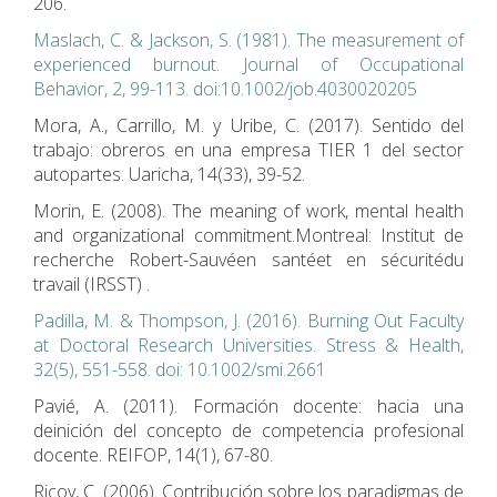
206.
Maslach, C. & Jackson, S. (1981). The measurement of
experienced burnout. Journal of Occupational
Behavior, 2, 99-113. doi:10.1002/job.4030020205
Mora, A., Carrillo, M. y Uribe, C. (2017). Sentido del
trabajo: obreros en una empresa TIER 1 del sector
autopartes. Uaricha, 14(33), 39-52.
Morin, E. (2008). The meaning of work, mental health
and organizational commitment.Montreal: Institut de
recherche Robert-Sauvéen santéet en sécuritédu
travail (IRSST) .
Padilla, M. & Thompson, J. (2016). Burning Out Faculty
at Doctoral Research Universities. Stress & Health,
32(5), 551-558. doi: 10.1002/smi.2661
Pavié, A. (2011). Formación docente: hacia una
deinición del concepto de competencia profesional
docente. REIFOP, 14(1), 67-80.
Ricoy, C. (2006). Contribución sobre los paradigmas de