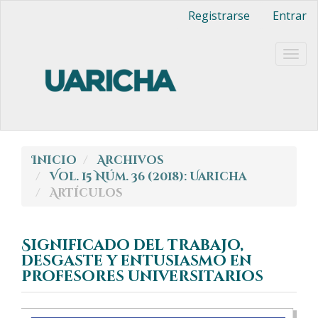
Navegación
Registrarse
Entrar
principal
Contenido
principal
Togg
Barra
navig
lateral
Inicio
Archivos
Vol. 15 Núm. 36 (2018): Uaricha
Artículos
Significado del trabajo,
desgaste y entusiasmo en
profesores universitarios
Barra