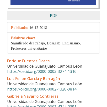
PDF
Publicado:
16-12-2018
Palabras clave:
Significado del trabajo, Desgaste, Entusiasmo,
Profesores universitarios
Contenido
Enrique Fuentes Flores
principal
Universidad de Guanajuato, Campus León
del
https://orcid.org/0000-0003-3274-1316
artículo
Luis Felipe García y Barragán
Universidad de Guanajuato, Campus León
https://orcid.org/0000-0002-1328-9814
Gabriela Navarro Contreras
Universidad de Guanajuato, Campus León
https://orcid.org/0000-0003-4744-2351