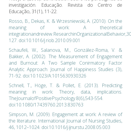
investigación. Educação. Revista do Centro de
Educação, 31(1), 11-22.
Rosso, B., Dekas, K. & Wrzesniewski, A. (2010). On the
meaning of work: A theoretical
integrationandreview.ResearchinOrganizationalBehavior,3
127. doi:10.1016/j.riob.2010.09.001
Schaufeli, W., Salanova, M., González-Roma, V. &
Bakker, A. (2002). The Measurement of Engagement
and Burnout: A Two Sample Conirmatory Factor
Analytic Approach. Journal of Happiness Studies (3),
71-92. doi:10.1023/A:1015630930326
Schnell, T., Höge, T. & Pollet, E. (2013). Predicting
meaning in work: Theory, data, implications.
TheJournalofPositivePsychology.8(6),543-554.
doi:10.1080/17439760.2013.830763
Simpson, M. (2009). Engagement at work: A review of
the literature. International Journal of Nursing Studies,
46, 1012–1024. doi:10.1016/j.ijnurstu.2008.05.003