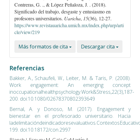
Contreras, G. ., & López Peñaloza, J. . (2018).
Significado del trabajo, desgaste y entusiasmo en
profesores universitarios.
Uaricha
,
15
(36), 12-27.
https://www.revistauaricha.umich.mx/index.php/urp/arti
cle/view/219
Más formatos de cita
Descargar cita
Referencias
Bakker, A., Schaufeli, W., Leiter, M. & Taris, P. (2008).
Work engagement: An emerging concept
inoccupationalhealthpsychology.Work&Stress,22(3),187-
200. doi:10.1080/02678370802393649
Bernal, A. y Donoso, M. (2017). Engagement y
bienestar en el profesorado universitario. Hacia
ladelimitacióndeindicadoresevaluativos.ContextosEducativ
199. doi:10.18172/con.2997