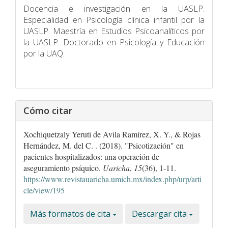
Docencia e investigación en la UASLP.
Especialidad en Psicología clí­nica infantil por la
UASLP. Maestrí­a en Estudios Psicoanalíticos por
la UASLP. Doctorado en Psicologí­a y Educación
por la UAQ.
Cómo citar
Xochiquetzaly Yeruti de Avila Ramírez, X. Y., & Rojas
Hernández, M. del C. . (2018). "Psicotización" en
pacientes hospitalizados: una operación de
aseguramiento psíquico.
Uaricha
,
15
(36), 1-11.
https://www.revistauaricha.umich.mx/index.php/urp/arti
cle/view/195
Más formatos de cita
Descargar cita