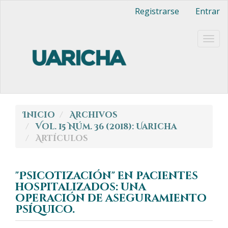
Navegación
Registrarse
Entrar
principal
Contenido
principal
Togg
Barra
navig
lateral
Inicio
Archivos
Vol. 15 Núm. 36 (2018): Uaricha
Artículos
"Psicotización" en pacientes
hospitalizados: una
operación de aseguramiento
psíquico.