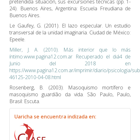
pretendida situación, sus excursiones técnicas (pp. 1-
24). Buenos Aires, Argentina: Escuela Freudiana de
Buenos Aires.
Le Gaufey, G. (2001). El lazo especular. Un estudio
transversal de la unidad imaginaria. Ciudad de México:
Epeele.
Miller, J. A. (2010). Más interior que lo más
íntimo.www.pagina12.com.ar Recuperado el dıá4 de
Junio del 2018 en
https://www.pagina12.com.ar/imprimir/diario/psicologia/s
46125-2010-04-08.html
Rosenberg, B. (2003). Masoquismo mortífero e
masoquismo guardião da vida. São Paulo, Paulo,
Brasil: Escuta.
indexacion
Uaricha se encuentra indizada en: