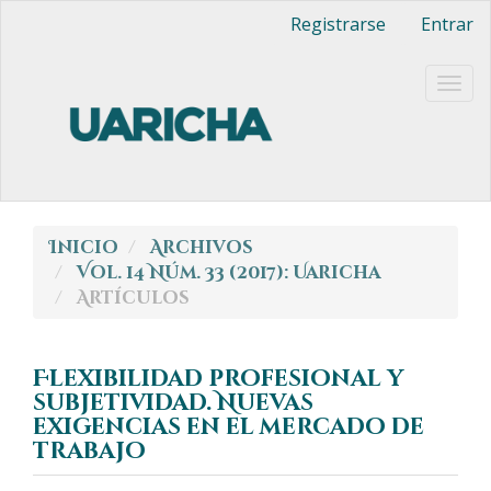
Navegación
Registrarse
Entrar
principal
Contenido
principal
Togg
Barra
navig
lateral
Inicio
Archivos
Vol. 14 Núm. 33 (2017): Uaricha
Artículos
Flexibilidad profesional y
subjetividad. Nuevas
exigencias en el mercado de
trabajo