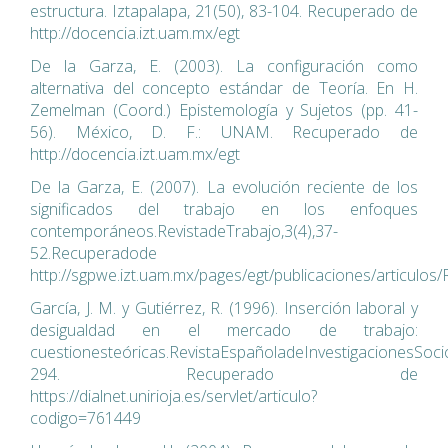
estructura. Iztapalapa, 21(50), 83-104. Recuperado de
http://docencia.izt.uam.mx/egt
De la Garza, E. (2003). La configuración como
alternativa del concepto estándar de Teoría. En H.
Zemelman (Coord.) Epistemología y Sujetos (pp. 41-
56). México, D. F.: UNAM. Recuperado de
http://docencia.izt.uam.mx/egt
De la Garza, E. (2007). La evolución reciente de los
significados del trabajo en los enfoques
contemporáneos.RevistadeTrabajo,3(4),37-
52.Recuperadode
http://sgpwe.izt.uam.mx/pages/egt/publicaciones/articulos/
García, J. M. y Gutiérrez, R. (1996). Inserción laboral y
desigualdad en el mercado de trabajo:
cuestionesteóricas.RevistaEspañoladeInvestigacionesSocio
294. Recuperado de
https://dialnet.unirioja.es/servlet/articulo?
codigo=761449