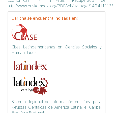
Económicas, 14, 111-138. Recuperado de
http://www.euskomedia.org/PDFAnlt/azkoaga/14/14111138
indexacion
Uaricha se encuentra indizada en:
Citas Latinoamericanas en Ciencias Sociales y
Humanidades
Siste
ma Regional de Información en Línea para
Revistas Científicas de América Latina, el Caribe,
España y Portugal