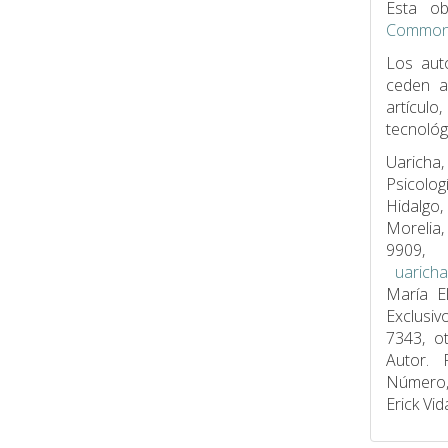
Esta ob
Commons
Los aut
ceden 
artículo
tecnológ
Uaricha,
Psicolog
Hidalgo,
Morelia
9909, 
uarich
María E
Exclusi
7343, o
Autor. 
Número, 
Erick Vid