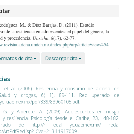
itar
odríguez, M., & Díaz Barajas, D. (2011). Estudio
o de la resiliencia en adolescentes: el papel del género, la
ad y procedencia.
Uaricha
,
8
(17), 62-77.
w.revistauaricha.umich.mx/index.php/urp/article/view/454
rmatos de cita
Descargar cita
cias
, et al. (2006). Resiliencia y consumo de alcohol en
 Salud y drogas, 6( 1), 89-111. Rec uperado de
alyc .uaemex.mx/pdf/839/83960105.pdf.
 G. y Alderete, A. (2009). Adolescentes en riesgo
l y resiliencia. Psicología desde el Caribe, 23, 148-182.
rado de http://r edal yc.uaemex.mx/ redal
cio/ArtPdfRed.jsp?i Cve=213 11917009 .