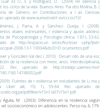
., Suár ez O., E. y Rodríguez, D . (2004) Re siliencia y
d: los ciclos de la vida. Buenos Aires: Pai dós.Molina, B. (
oría de Género, en Contribuciones a l as Ciencias
Rec uperado de www.eumed.net/r ev/cccss/10/.
 Jiménez, J. Parra, A. y Sánchez- Queija, I. (2008).
entos vitales estresantes, r esiliencia y ajuste adolesc
sta de Psicopatología y Psicología clínica, 13(1), 53-62.
do de http://espacio.un ed.es/fez/eser v.php?pid=
:Psicopat-2008-13-1 10004&dsID=D ocumentos.pdf
ver y González-Val dez ( 2010) . Desarr ollo de una esc
ción de la resiliencia con mexic anos. Interdisciplinaria,
-22. Rec uperado de http://redalyc.uaemex.mx/r
/180 /180 14748002.pdf.
(2009). Fuentes de r esiliencia en estudiantes de Li ma y
a. Liber alit, 15( 1), 59-64. Rec uperado de
.scielo.org.pe/pdf/liber/v15n1/a07v15n1.pdf.
y Águila, M . (2003). Diferencia en la resiliencia según
i vel socioeconómico en adolescentes. Perso na, 6, 179-