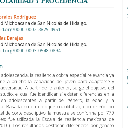
scolaridad y procedencia
do
orales Rodríguez
l
ad Michoacana de San Nicolás de Hidalgo.
rcid.org/0000-0002-3829-4951
íaz Barajas
ad Michoacana de San Nicolás de Hidalgo.
rcid.org/0000-0003-0548-0894
n
adolescencia, la resiliencia cobra especial relevancia ya
ne a prueba la capacidad del joven para adaptarse y
adversidad. A partir de lo anterior, surge el objetivo del
tudio, el cual fue identificar si existen diferencias en la
ia en adolescentes a partir del género, la edad y la
ia. Basada en un enfoque cuantitativo, con diseño no
al de corte descriptivo; la muestra se conforma por 779
es; fue utilizada la Escala de resiliencia mexicana de
010). Los resultados destacan diferencias por género