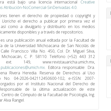
ra está bajo una licencia internacional
Creative
 Atribución-NoComercial-SinDerivadas 4.0
.
ores tienen el derecho de propiedad o copyright y
a
Uaricha
el derecho a publicar por primera vez el
, así como a divulgarlo y distribuirlo en los medios
icamente disponibles y a través de repositorios.
 es una publicación anual editada por la Facultad de
í­a de la Universidad Michoacana de San Nicolás de
 Calle Francisco Villa No. 450, Col. Dr. Miguel Silva,
, Michoacán, C. P. 58110. Teléfono (+52) 443 312
ext. 149, www.revistauaricha.umich.mx,
a.publicaciones@umich.mx
. Editora responsable: Dra.
lena Rivera Heredia. Reserva de Derechos al Uso
vo No. 04-2026-042112450600-102, e-ISSN: 2007-
torgados por el Instituto Nacional del Derecho de
Responsable de la última actualización de este
Centro de Cómputo de la Facultad de Psicologí­a, Ing.
ar Alva Rangel.