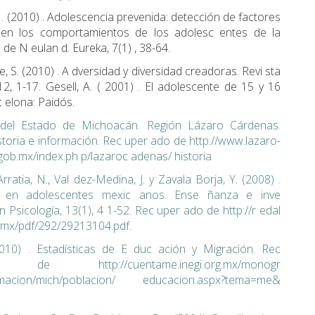
 . (2010) . Adolescencia prevenida: detección de factores
 en los comportamientos de los adolesc entes de la
de N eulan d. Eureka, 7(1) , 38-64.
e, S. (2010) . A dversidad y diversidad creadoras. Revi sta
12, 1-17. Gesell, A. ( 2001) . El adolescente de 15 y 16
c elona: Paidós.
del Estado de Michoacán. Región Lázaro Cárdenas.
istoria e información. Rec uper ado de http://www.lazaro-
gob.mx/index.ph p/lazaroc adenas/ historia
ratia, N., Val dez-Medina, J. y Zavala Borja, Y. (2008) .
ia en adolescentes mexic anos. Ense ñanza e inve
n Psicología, 13(1), 4 1-52. Rec uper ado de http://r edal
.mx/pdf/292/29213104.pdf.
010) . Estadísticas de E duc ación y Migración. Rec
 de http://cuentame.inegi.org.mx/monogr
ormacion/mich/poblacion/ educacion.aspx?tema=me&