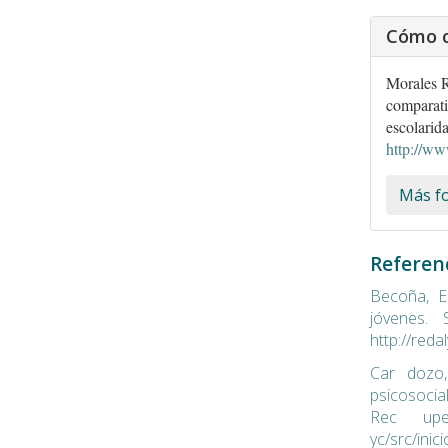
Cómo c
Morales R
comparativ
escolarid
http://ww
Más fo
Referen
Becoña, E.
jóvenes.
http://red
Car dozo,
psicosocia
Rec upe
yc/src/ini