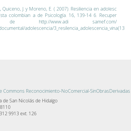
., Quiceno, J. y Moreno, E. ( 2007). Resiliencia en adolesc
ista colombian a de Psicología. 16, 139-14 6. Recuper
e http://www.adi samef.com/
cumental/adolescencia/3_resilencia_adolescencia_vina(13
ve Commons Reconocimiento-NoComercial-SinObrasDerivadas 
a de San Nicolás de Hidalgo
 58110
 312 9913 ext. 126