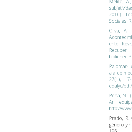
Melillo, A
subjetivida
2010). Te
Sociales. 
Oliva, A.
Acontecimi
ente. Revi
Recuper a
bibliuned
Palomar-Le
ala de medi
27(1), 7
edalyc/pdf
Peña, N . 
Ar equip
http://www
Prado, R. 
género y n
196.