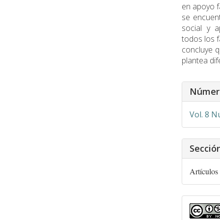
en apoyo fa
se encuent
social y a
todos los 
concluye q
plantea di
Detalle
Númer
del
artículo
Vol. 8 N
Secció
Artículos