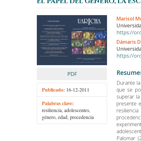
el papel del género, la e
Barra
Conteni
Marisol M
lateral
principa
Universid
del
del
https://o
artículo
artículo
Dámaris D
Universid
https://o
Resume
PDF
Durante la 
Publicado:
que se po
16-12-2011
superar la 
Palabras clave:
presente es
resiliencia, adolescentes,
resilienc
género, edad, procedencia
procedenc
experiment
adolescent
Palomar (2