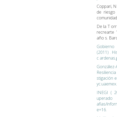
Coppari, N
de riesgo
comunidad 
De la T orr
recrearte 
año s. Bar
Gobierno 
(2011) . H
c ardenas.
González-Ar
Resilienc
stigación e
yc.uaemex
INEGI ( 2
uperado
afias/inf
e=16.