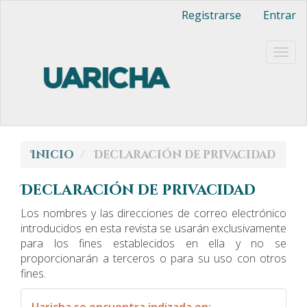
Navegación
Registrarse
Entrar
principal
Contenido
principal
Togg
Barra
navig
lateral
Inicio
Declaración de privacidad
Declaración de privacidad
Los nombres y las direcciones de correo electrónico
introducidos en esta revista se usarán exclusivamente
para los fines establecidos en ella y no se
proporcionarán a terceros o para su uso con otros
fines.
indexacion