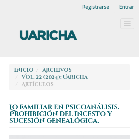
Navegación
Registrarse
Entrar
principal
Contenido
principal
Togg
Barra
navig
lateral
Inicio
Archivos
Vol. 22 (2024): Uaricha
Artículos
Lo familiar en psicoanálisis.
Prohibición del incesto y
sucesión genealógica.
Barra