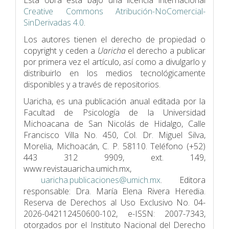
Esta obra está bajo una licencia internacional
Creative Commons Atribución-NoComercial-
SinDerivadas 4.0
.
Los autores tienen el derecho de propiedad o
copyright y ceden a
Uaricha
el derecho a publicar
por primera vez el artículo, así como a divulgarlo y
distribuirlo en los medios tecnológicamente
disponibles y a través de repositorios.
Uaricha, es una publicación anual editada por la
Facultad de Psicologí­a de la Universidad
Michoacana de San Nicolás de Hidalgo, Calle
Francisco Villa No. 450, Col. Dr. Miguel Silva,
Morelia, Michoacán, C. P. 58110. Teléfono (+52)
443 312 9909, ext. 149,
www.revistauaricha.umich.mx,
uaricha.publicaciones@umich.mx
. Editora
responsable: Dra. María Elena Rivera Heredia.
Reserva de Derechos al Uso Exclusivo No. 04-
2026-042112450600-102, e-ISSN: 2007-7343,
otorgados por el Instituto Nacional del Derecho