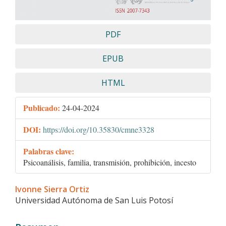
PDF
EPUB
HTML
Publicado:
24-04-2024
DOI:
https://doi.org/10.35830/cmne3328
Palabras clave:
Psicoanálisis, familia, transmisión, prohibición, incesto
Contenido
Ivonne Sierra Ortiz
principal
Universidad Autónoma de San Luis Potosí
del
artículo