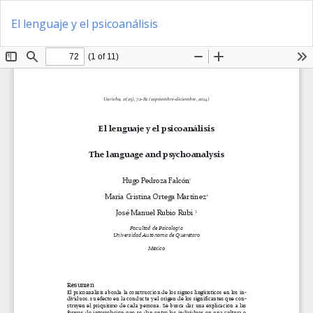
Volver
De
a
El lenguaje y el psicoanálisis
D
los
P
detalles
del
artículo