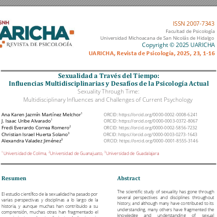
ISSN 2007
-
7343
Facultad de Psicología 
Universidad 
Michoacana de 
San Nicolás 
de Hidalgo 
Copyright © 2025 UARICHA 
U
ARICHA
, Revista de Psicología,
2025, 23
, 
1-16
Sexualidad)a)Trav
é
s)del)Tiempo:)
)
Influencias)Multid
isciplinarias)y)D
esaf
í
os)de)la)Psicolog
í
a)Actual
)
Sexuality Through Time: 
Multidisciplinary Influences and Challenges of Current Psychology 
1
Ana Karen Jazmín Martí
nez Melchor
ORCID: 
ht
tps://orci
d.org/0000
-
0002
-
0008
-
6241
1
J. Isaac Uribe Alva
rado
ORCID: 
ht
tps://orci
d.org/0000
-
0003
-
0372
-
8067
2 
Fredi Everardo Correa Romero
ORCID: 
https://orci
d.org/0000
-
0002
-
5856
-
7232
3
Christian Israel
 Huerta Solano
ORCID: 
ht
tps://orci
d.org/0000
-
0003
-
0273
-
1643
3 
Alexandra Valadez J
iménez
ORCID: h
ttps:/
/orci
d.org/0
000
-
0001
-
8555
-
3146
Universida
d de Coli
ma, 
Unive
rsidad de
 Guanajuato,
Univer
sidad de 
Guadalajar
a
1
2
3
!
Resumen!
Abstract!
!
The 
sci
entific 
study 
of 
sexuality 
has 
gone 
through 
El 
estudio científico 
de 
la 
sexualidad 
ha 
pasado 
por 
several 
perspectives 
and 
disciplines 
throughout 
varias 
perspectivas 
y 
disciplinas 
a 
lo 
largo 
de 
la 
history, a
nd although many 
have contribut
ed to its
historia, 
y 
aunque 
muchas 
han 
contribui
do 
a 
su 
understanding, 
many 
others 
have 
frag
mented 
the 
comprensión, 
muchas 
otras 
han 
fragmentado 
el 
knowledge 
and 
understanding 
of 
sexual 