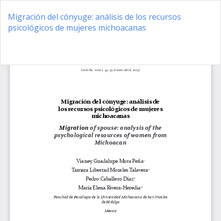
Volver
a
Migración del cónyuge: análisis de los recursos
los
psicológicos de mujeres michoacanas
detalles
del
De
D
artículo
P